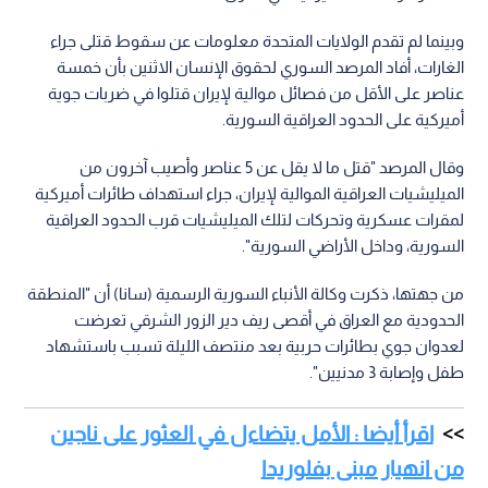
وبينما لم تقدم الولايات المتحدة معلومات عن سقوط قتلى جراء
الغارات، أفاد المرصد السوري لحقوق الإنسان الاثنين بأن خمسة
عناصر على الأقل من فصائل موالية لإيران قتلوا في ضربات جوية
أميركية على الحدود العراقية السورية.
وقال المرصد "قتل ما لا يقل عن 5 عناصر وأصيب آخرون من
الميليشيات العراقية الموالية لإيران، جراء استهداف طائرات أميركية
لمقرات عسكرية وتحركات لتلك الميليشيات قرب الحدود العراقية
السورية، وداخل الأراضي السورية".
من جهتها، ذكرت وكالة الأنباء السورية الرسمية (سانا) أن "المنطقة
الحدودية مع العراق في أقصى ريف دير الزور الشرقي تعرضت
لعدوان جوي بطائرات حربية بعد منتصف الليلة تسبب باستشهاد
طفل وإصابة 3 مدنيين".
اقرأ أيضا : الأمل يتضاءل في العثور على ناجين
من انهيار مبنى بفلوريدا