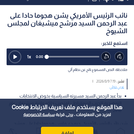
نائب الرئيس الأمريكي يشن هجوما حادا على
عبد الرحمن السيد مرشح ميشيغان لمجلس
الشيوخ
استمع للخبر:
1
x
0:00
ملاحظة: النص المسموع ناتج عن نظام آلي
نشر :
7:19 2026/8/9
|
عربي دولي
بدأ عبد الرحمن السيد مسيرته السياسية بخوض الانتخابات
التمهيدية للحزب الديمقراطي لمنصب حاكم ولاية ميشيغان عام
هذا الموقع يستخدم ملف تعريف الارتباط Cookie
2018
لمزيد من المعلومات ، يرجى قراءة
سياسة الخصوصية
شن نائب الرئيس الأمريكي جيه دي فانس هجوما حادا على مرشح
الحزب الديمقراطي لمجلس الشيوخ عن ولاية ميشيغان عبد الرحمن
اوافق