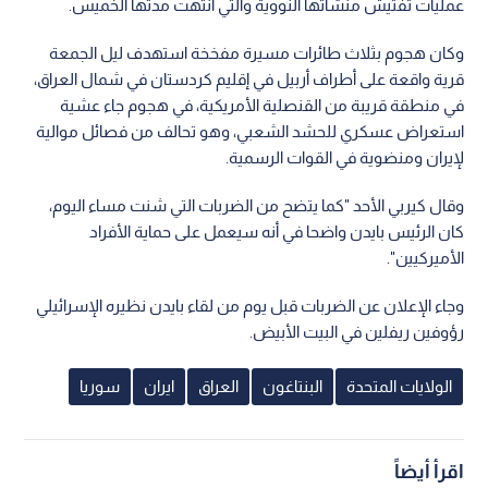
عمليات تفتيش منشآتها النووية والتي انتهت مدتها الخميس.
وكان هجوم بثلاث طائرات مسيرة مفخخة استهدف ليل الجمعة
قرية واقعة على أطراف أربيل في إقليم كردستان في شمال العراق،
في منطقة قريبة من القنصلية الأمريكية، في هجوم جاء عشية
استعراض عسكري للحشد الشعبي، وهو تحالف من فصائل موالية
لإيران ومنضوية في القوات الرسمية.
وقال كيربي الأحد "كما يتضح من الضربات التي شنت مساء اليوم،
كان الرئيس بايدن واضحا في أنه سيعمل على حماية الأفراد
الأميركيين".
وجاء الإعلان عن الضربات قبل يوم من لقاء بايدن نظيره الإسرائيلي
رؤوفين ريفلين في البيت الأبيض.
الولايات المتحدة
البنتاغون
العراق
ايران
سوريا
اقرأ أيضاً