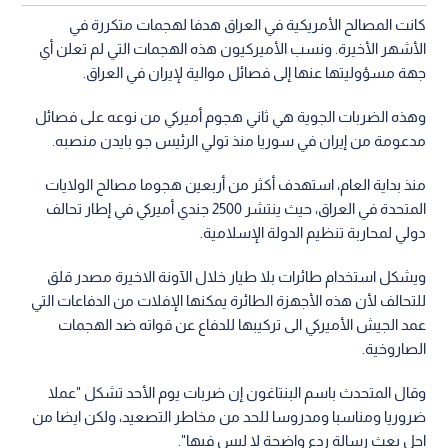
كانت المصالح الأمريكية في العراق هدفا لهجمات متكررة في
الأشهر الأخيرة. ونسب الأميركيون هذه الهجمات التي لم تعلن أي
جهة مسؤوليتها عنها إلى فصائل موالية لإيران في العراق.
وهذه الضربات الجوية هي ثاني هجوم أميركي من نوعه على فصائل
مدعومة من إيران في سوريا منذ تولي الرئيس جو بايدن منصبه.
منذ بداية العام، استهدف أكثر من أربعين هجوما مصالح الولايات
المتحدة في العراق، حيث ينتشر 2500 جندي أميركي في إطار تحالف
دولي لمحاربة تنظيم الدولة الإسلامية.
ويشكل استخدام طائرات بلا طيار خلال الآونة الاخيرة مصدر قلق
للتحالف لأن هذه الأجهزة الطائرة يمكنها الإفلات من الدفاعات التي
عمد الجيش الأميركي الى تركيبها للدفاع عن قواته ضد الهجمات
الصاروخية.
وقال المتحدث باسم البنتاغون إن ضربات يوم الأحد تشكل "عملا
ضروريا ومناسبا ومدروسا للحد من مخاطر التصعيد، ولكن ايضا من
اجل بعث رسالة ردع واضحة لا لبس فيها".