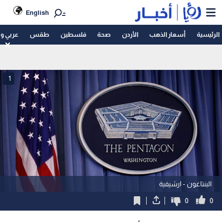
English
الرئيسية
أسعار الذهب
الأردن
صحة
فلسطين
طقس
عربي و
1
البنتاغون - ارشيفية
0
0