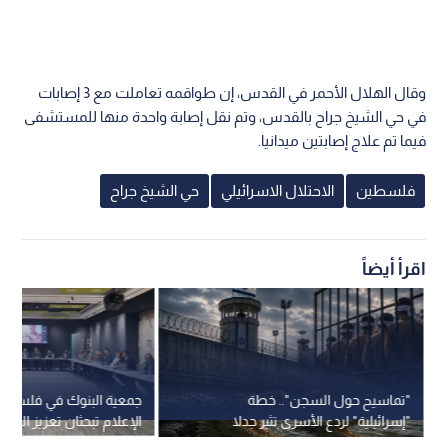
وقال الهلال الأحمر في القدس، إن طواقمه تعاملت مع 3 إصابات
في حي الشيخ جراح بالقدس، وتم نقل إصابة واحدة منها للمستشفى
فيما تم علاج إصابتين ميدانيا.
فلسطين
الاحتلال الاسرائيلي
حي الشيخ جراح
اقرأ أيضاً
"تماسيح حول السجن".. خطة
جمعية البنوك في فلسطي
"إسرائيلية" لردع الأسرى تثير جدلا
الإعلام تبحثان تعزيز الشر
وتدخلا قضائيا
التوعية المصرفية