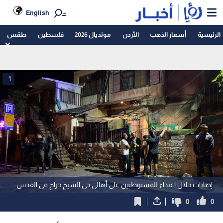
English
الرئيسية
أسعار الذهب
الأردن
مونديال 2026
فلسطين
طقس
1
إصابات خلال اعتداء للمستوطنين على أهالي حي الشيخ جراح في القدس
0
0