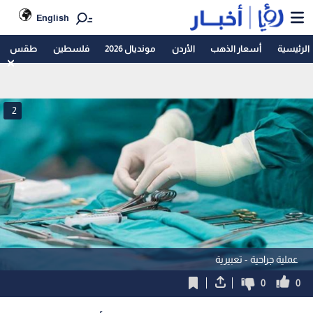
English
الرئيسية
أسعار الذهب
الأردن
مونديال 2026
فلسطين
طقس
2
عملية جراحية - تعبيرية
0
0