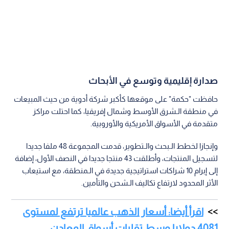
صدارة إقليمية وتوسع في الأبحاث
حافظت "حكمة" على موقعها كأكبر شركة أدوية من حيث المبيعات
في منطقة الـشرق الأوسط وشمال إفريقيا، كما احتلت مراكز
متقدمة في الأسواق الأمريكية والأوروبية.
وإنجازا لخطط الـبحث والـتطوير، قدمت المجموعة 48 ملفا جديدا
لتسجيل المنتجات، وأطلقت 43 منتجا جديدا في النصف الأول، إضافة
إلى إبرام 10 شراكات استراتيجية جديدة في الـمنطقة، مع استيعاب
الأثر المحدود لارتفاع تكاليف الـشحن والتأمين.
اقرأ أيضا: أسعار الذهب عالميا ترتفع لمستوى
4081 دولارا وسط تقلبات أسواق المعادن