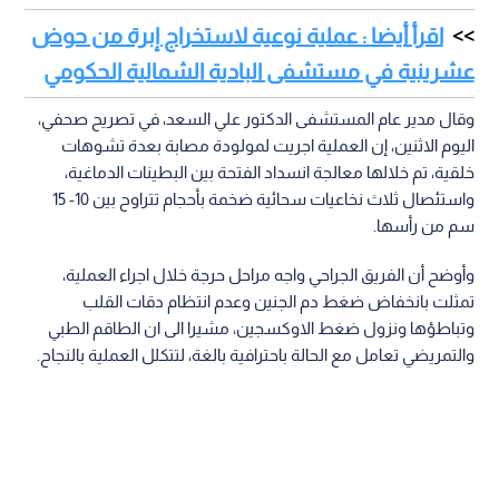
اقرأ أيضا : عملية نوعية لاستخراج إبرة من حوض
عشرينية في مستشفى البادية الشمالية الحكومي
وقال مدير عام المستشفى الدكتور علي السعد، في تصريح صحفي،
اليوم الاثنين، إن العملية اجريت لمولودة مصابة بعدة تشوهات
خلقية، تم خلالها معالجة انسداد الفتحة بين البطينات الدماغية،
واستئصال ثلاث نخاعيات سحائية ضخمة بأحجام تتراوح بين 10- 15
سم من رأسها.
وأوضح أن الفريق الجراحي واجه مراحل حرجة خلال اجراء العملية،
تمثلت بانخفاض ضغط دم الجنين وعدم انتظام دقات القلب
وتباطؤها ونزول ضغط الاوكسجين، مشيرا الى ان الطاقم الطبي
والتمريضي تعامل مع الحالة باحترافية بالغة، لتتكلل العملية بالنجاح.