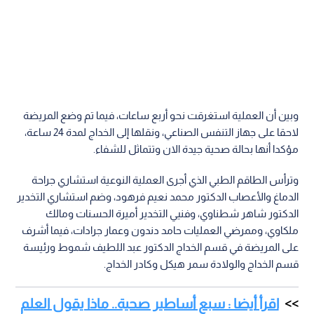
وبين أن العملية استغرقت نحو أربع ساعات، فيما تم وضع المريضة
لاحقا على جهاز التنفس الصناعي، ونقلها إلى الخداج لمدة 24 ساعة،
مؤكدا أنها بحالة صحية جيدة الان وتتماثل للشفاء.
وترأس الطاقم الطبي الذي أجرى العملية النوعية استشاري جراحة
الدماغ والأعصاب الدكتور محمد نعيم فرهود، وضم استشاري التخدير
الدكتور شاهر شطناوي، وفنيي التخدير أميرة الحسنات ومالك
ملكاوي، وممرضي العمليات حامد دندون وعمار جرادات، فيما أشرف
على المريضة في قسم الخداج الدكتور عبد اللطيف شموط ورئيسة
قسم الخداج والولادة سمر هيكل وكادر الخداج.
اقرأ أيضا : سبع أساطير صحية.. ماذا يقول العلم