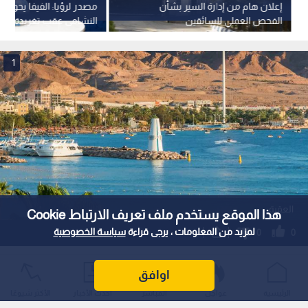
إعلان هام من إدارة السير بشأن
مصدر لرؤيا: الفيفا يحول
الفحص العملي للسائقين
النشامى عقب تغريدة الأم
1
العقبة
هذا الموقع يستخدم ملف تعريف الارتباط Cookie
لمزيد من المعلومات ، يرجى قراءة
سياسة الخصوصية
0
0
سلطة العقبة تقر حزمة إجراءات تنفيذية
اوافق
لتطوير الموانئ وسلاسل التوريد تنفيذا
الرئيسية
عواجل
المباشر
أحدث الأخبار
الأكثر شيوعًا
للتوجيهات الملكية