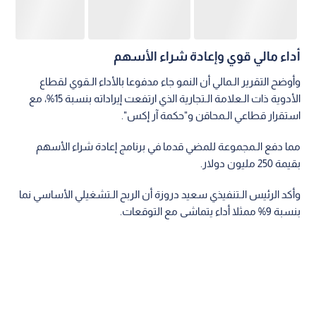
أداء مالي قوي وإعادة شراء الأسهم
وأوضح التقرير الـمالي أن النمو جاء مدفوعا بالأداء الـقوي لقطاع
الأدوية ذات الـعلامة الـتجارية الذي ارتفعت إيراداته بنسبة 15%، مع
استقرار قطاعي الـمحاقن و"حكمة آر إكس".
مما دفع الـمجموعة للمضي قدما في برنامج إعادة شراء الأسهم
بقيمة 250 مليون دولار.
وأكد الرئيس الـتنفيذي سعيد دروزة أن الربح الـتشغيلي الأساسي نما
بنسبة 9% ممثلا أداء يتماشى مع التوقعات.