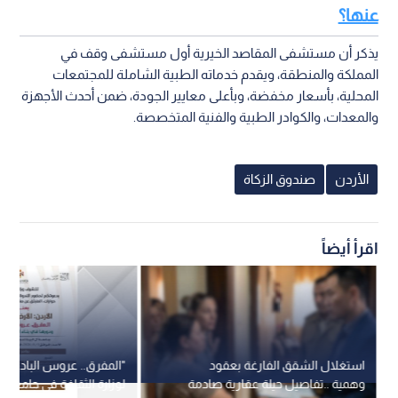
عنها؟
يذكر أن مستشفى المقاصد الخيرية أول مستشفى وقف في
المملكة والمنطقة، ويقدم خدماته الطبية الشاملة للمجتمعات
المحلية، بأسعار مخفضة، وبأعلى معايير الجودة، ضمن أحدث الأجهزة
والمعدات، والكوادر الطبية والفنية المتخصصة.
الأردن
صندوق الزكاة
اقرأ أيضاً
استغلال الشقق الفارغة بعقود
"المفرق.. عروس البادية"..
وهمية ..تفاصيل حيلة عقارية صادمة
لوزارة الثقافة في جامعة "