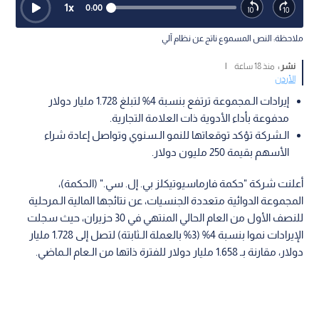
1
x
0:00
ملاحظة: النص المسموع ناتج عن نظام آلي
نشر :
منذ 18 ساعة
|
الأردن
إيرادات الـمجموعة ترتفع بنسبة 4% لتبلغ 1.728 مليار دولار
مدفوعة بأداء الأدوية ذات العلامة التجارية.
الـشركة تؤكد توقعاتها للنمو الـسنوي وتواصل إعادة شراء
الأسهم بقيمة 250 مليون دولار.
أعلنت شركة "حكمة فارماسيوتيكلز بي. إل. سي." (الحكمة)،
المجموعة الدوائية متعددة الجنسيات، عن نتائجها المالية الـمرحلية
للنصف الأول من العام الحالي المنتهي في 30 حزيران، حيث سجلت
الإيرادات نموا بنسبة 4% (3% بالعملة الـثابتة) لتصل إلى 1.728 مليار
دولار، مقارنة بـ 1.658 مليار دولار للفترة ذاتها من الـعام الـماضي.