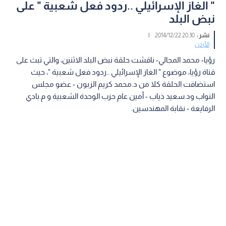
" الغاز الإسرائيلي ..ردود فعل شعبية " على
نبض البلد
نشر :
20:30 2014/12/22
|
الأردن
رؤيا- محمد المجالي- ناقشت حلقة نبض البلد الاثنين، والتي تبث على
قناة رؤيا، موضوع " الغاز الإسرائيلي ..ردود فعل شعبية "، حيث
استضافت الحلقة كلا من د.محمد كريم الزبون - عضو مجلس
النواب ود.سعيد ذياب - أمين عام حزب الوحدة الشعبية و م.بادي
الرفايعة - نقابة المهندسين.