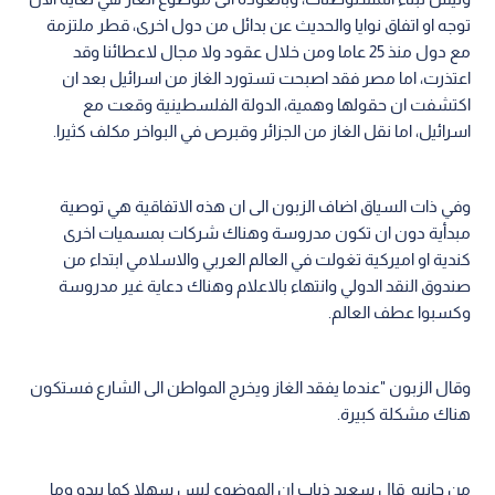
توجه او اتفاق نوايا والحديث عن بدائل من دول اخرى، قطر ملتزمة
مع دول منذ 25 عاما ومن خلال عقود ولا مجال لاعطائنا وقد
اعتذرت، اما مصر فقد اصبحت تستورد الغاز من اسرائيل بعد ان
اكتشفت ان حقولها وهمية، الدولة الفلسطينية وقعت مع
اسرائيل، اما نقل الغاز من الجزائر وقبرص في البواخر مكلف كثيرا.
وفي ذات السياق اضاف الزبون الى ان هذه الاتفاقية هي توصية
مبدأية دون ان تكون مدروسة وهناك شركات بمسميات اخرى
كندية او اميركية تغولت في العالم العربي والاسلامي ابتداء من
صندوق النقد الدولي وانتهاء بالاعلام وهناك دعاية غير مدروسة
وكسبوا عطف العالم.
وقال الزبون "عندما يفقد الغاز ويخرج المواطن الى الشارع فستكون
هناك مشكلة كبيرة.
من جانبه قال سعيد ذياب ان الموضوع ليس سهلا كما يبدو وما