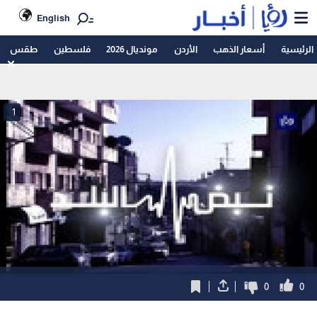
English
الرئيسية
أسعار الذهب
الأردن
مونديال 2026
فلسطين
طقس
1
0
0