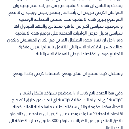
يتحدث به الناس ان هذه الاتفاقية جزء من خيارات استراتيجية وان
المواطن الاردني حريص ان يأخذ الغاز بسعر رخيص ويجب ان لا نضع
الموضوع بتبرير هذه الاتفاقية تحت مسمى المصلحة الوطنية
والموضوع سياسي اكثر من ما هو اقتصادي والجهد المبذول لها
سياسي بدليل حرص الولايات المتحدة على توقيع هذه الاتفاقية
ومن اجل ان تعزز محور الاعتدال العربي مع الكيان الصهيوني ويكون
هناك جسر للاقتصاد الاسرائيلي للتغول بالعالم العربي وفكرة
التطبيع ورهن الاقتصاد الاردني للهيمنة الاسرائيلية.
وتساءل كيف نسمح ان نفكر بوضع الاقتصاد الاردني بهذا الوضع.
وفي هذا الصدد تابع ذياب ان الموضوع سيؤخذ بشكل اشمل
"ذرائعية" اي نحن نمتلك عقلية ذرائعية اي نبحث عن طرق لتصحيح
الخطأ، هذه الحكومة والتي سبقتها طلب منها جلالة الملك خطة
اقتصادية لمدة 10 سنوات ويجب على الاردن ان يعتمد على ذاته ولو
يلاحق المتهربين من الضرائب سنوفر 800 مليون دينار بالاضافة الى
الهدر المالي.