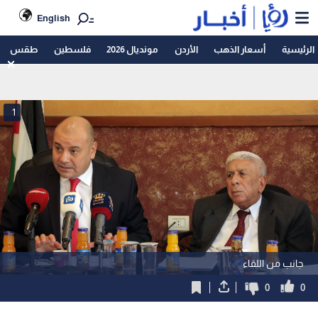
English
الرئيسية
أسعار الذهب
الأردن
مونديال 2026
فلسطين
طقس
1
جانب من اللقاء
0
0