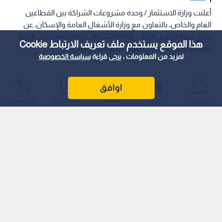
أعلنت وزارة الاستثمار / وحدة مشروعات الشراكة بين القطاعين
العام والخاص، بالتعاون مع وزارة الأشغال العامة والإسكان، عن
طرح دعوة التأهيل الأولي (RFQ) للشركات والائتلافات ذات الخبرة
هذا الموقع يستخدم ملف تعريف الارتباط Cookie
للمشاركة في مشروع تطوير معبر جابر الحدودي.
لمزيد من المعلومات ، يرجى قراءة
سياسة الخصوصية
اوافق
الرئيسية
عواجل
المباشر
أحدث الأخبار
الأكثر شيوعًا
وذلك من من خلال عقد شراكة بين القطاعين العام والخاص بنظام
(تصميم وإنشاء وتمويل وتشغيل وصيانة).