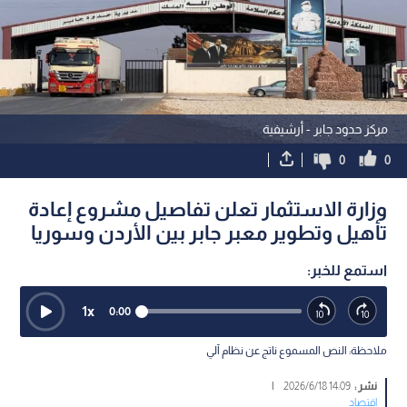
مركز حدود جابر - أرشيفية
0
0
وزارة الاستثمار تعلن تفاصيل مشروع إعادة
تأهيل وتطوير معبر جابر بين الأردن وسوريا
استمع للخبر:
1
x
0:00
ملاحظة: النص المسموع ناتج عن نظام آلي
نشر :
14:09 2026/6/18
|
اقتصاد