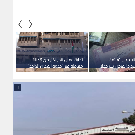
نات على "قائمة
تجارة عمان تنجز أكثر من 58 ألف
القرالة
اد القرض يثير جدلا
معاملة عبر "خدمة المكان الواحد"
العواص
المالية ومسؤولية
بالربع الثاني من 2026
نحققه ب
ن.. فيديو
1