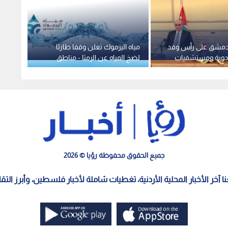
 دمشق على رأس وفد
مياه اليرموك تعلن وقفا طارئا
عندما 
أدوية ومستشفيات
لضخ المياه عن الرمثا - مناطق
علي ع
ية ومؤسسات تدريب
جميع الحقوق محفوظة رؤيا © 2026
معنا آخر الأخبار المحلية الأردنية، تغطيات شاملة لأخبار فلسطين، وأبرز الت