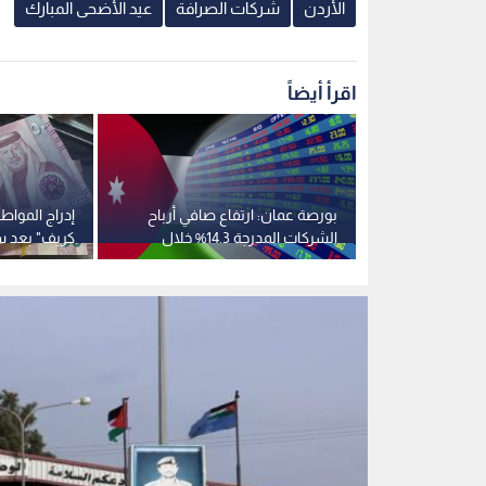
الأردن
شركات الصرافة
عيد الأضحى المبارك
اقرأ أيضاً
ة عائلية
بورصة عمان: ارتفاع صافي أرباح
إدراج المواط
رها في عمان
الشركات المدرجة 14.3% خلال
كريف" بعد سد
النصف الأول من 2026
حول المغارم 
بيانات الائتما