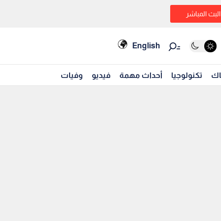
البث المباشر
English
اك
تكنولوجيا
أحداث مهمة
فيديو
وفيات