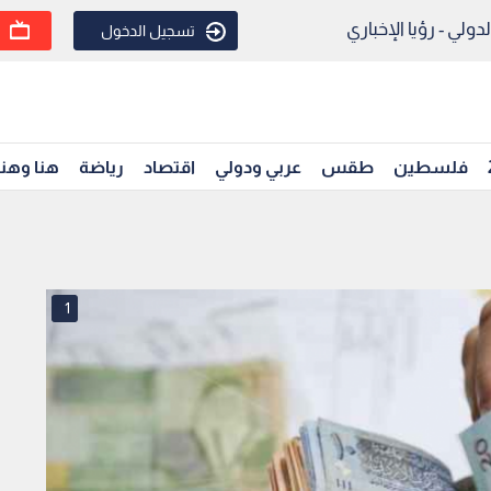
ولي - رؤيا الإخباري
تسجيل الدخول
فلسطين
طقس
عربي ودولي
اقتصاد
رياضة
هنا وهن
1