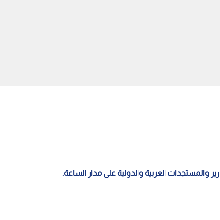
يتحقق الحلم المونديالي ..
حين تصبح المللي ثانية فارقة: كيف
لوان يسجل أغلى أهدافه
تقرأ تطبيقات التداول في الأردن
بعين تقنية
قارير والمستجدات العربية والدولية على مدار الساعة.