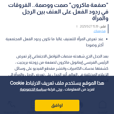
"صفعة ماكرون" صمت ووصمة.. الفروقات
في ردود الفعل على العنف بين الرجل
والمرأة
نشر :
15:39 2025/5/27
|
هنا وهناك
عند تعرض المرأة للتعنيف غالبا ما تكون ردود الفعل المجتمعية
أكثر وضوحا
بعد الجدل الذي شهدته منصات التواصل الاجتماعي إثر تعرض
الرئيس الفرنسي إيمانويل ماكرون لصفعة من زوجته بريجيت ،
كشفتها عدسات الكاميرات وانتشر مقطع الفيديو على وسائل
الاعلام المختلفة في العالم، أثير الجدل على تعرض الرجل والمرأة إلى
العنف من كليهما.
هذا الموقع يستخدم ملف تعريف الارتباط Cookie
لمزيد من المعلومات ، يرجى قراءة
سياسة الخصوصية
اوافق
الرئيسية
عواجل
المباشر
أحدث الأخبار
الأكثر شيوعًا