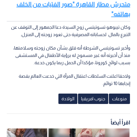
متحرش مطار القاهرة "صور الفتيات من الخلف
بهاتفه"
وكان تيبوهو تسوتيتسي زوج السيدة دعا الجمهور إلى التوقف عن
التبرع بالمال لحساباته المصرفية حتى تعود زوجته إلى المنزل.
وأخبر تسوتيتسي الشرطة أنه قلق بشأن مكان زوجته وسلامتها،
منذ أن أخبرته أنه غير مسموح له برؤية الأطفال في المستشفى
بسبب لوائح كورونا، مؤكدا أن الحمل ربما يكون خدعة.
ولاحقا اعلنت السلطات اعتقال المرأة التي خدعت العالم بقصة
إنجابها 10 توائم.
منوعات
جنوب افريقيا
الولادة
اقرأ أيضاً