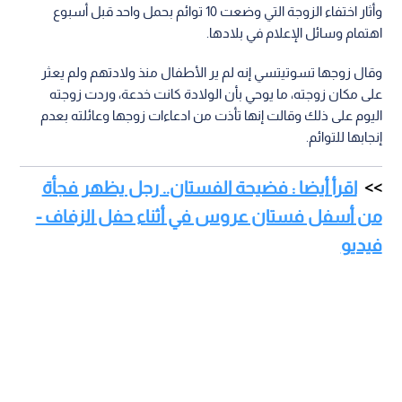
وأثار اختفاء الزوجة التي وضعت 10 توائم بحمل واحد قبل أسبوع
اهتمام وسائل الإعلام في بلادها.
وقال زوجها تسوتيتسي إنه لم ير الأطفال منذ ولادتهم ولم يعثر
على مكان زوجته، ما يوحي بأن الولادة كانت خدعة، وردت زوجته
اليوم على ذلك وقالت إنها تأذت من ادعاءات زوجها وعائلته بعدم
إنجابها للتوائم.
اقرأ أيضا : فضيحة الفستان.. رجل يظهر فجأة
من أسفل فستان عروس في أثناء حفل الزفاف -
فيديو