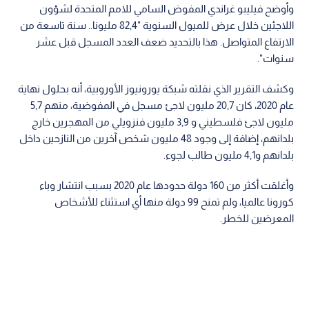
وأوضح فيليبو غراندي المفوض السامي للامم المتحدة لشؤون
اللاجئين خلال عرض للميول السنوية "82,4 مليونا.. سنة تاسعة من
الارتفاع المتواصل. هذا بالتحديد ضعف العدد المسجل قبل عشر
سنوات".
وكشف التقرير الذي نقلته شبكة يورونيوز الأوروبية، أنه بحلول نهاية
عام 2020، كان 20,7 مليون لاجئ مسجل في المفوضية، منهم 5,7
مليون لاجئ فلسطيني و 3,9 مليون فنزويلي من المهجرين خارج
بلدانهم، إضافة إلى وجود 48 مليون شخص آخرين من النازحين داخل
بلدانهم و4,1 مليون طالب لجوء.
وأغلقت أكثر من 160 دولة حدودها عام 2020 بسبب انتشار وباء
كورونا عالميا، ولم تمنح 99 دولة منها أي استثناء للأشخاص
المعرضين للخطر.