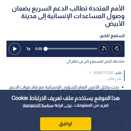
الأمم المتحدة تطالب الدعم السريع بضمان
وصول المساعدات الإنسانية إلى مدينة
الأبيض
استمع للخبر:
1
x
0:00
ملاحظة: النص المسموع ناتج عن نظام آلي
نشر :
0:28 2026/7/7
|
عربي دولي
بحث وكيل الأمين العام للشؤون الإنسانية مع قائد قوات الدعم
السريع تصاعد الأعمال القتالية في الأبيض.
هذا الموقع يستخدم ملف تعريف الارتباط Cookie
حذر مجلس حقوق الإنسان من خطر وقوع فظائع واسعة
لمزيد من المعلومات ، يرجى قراءة
سياسة الخصوصية
النطاق في المدينة مطالبا بتحقيق عاجل.
أجرى وكيل الأمين العام للأمم المتحدة للشؤون الإنسانية، توم
اوافق
فليتشر، اتصالا يوم الاثنين بقائد قوات الدعم السريع في السودان