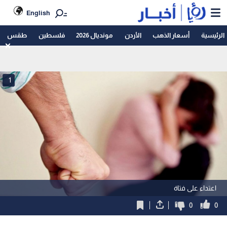
English
الرئيسية
أسعار الذهب
الأردن
مونديال 2026
فلسطين
طقس
1
اعتداء على فتاة
0
0