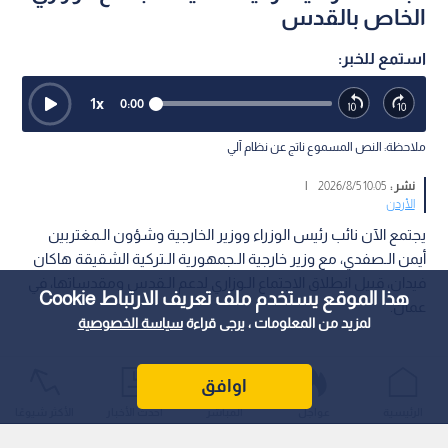
الخاص بالقدس
استمع للخبر:
1
x
0:00
ملاحظة: النص المسموع ناتج عن نظام آلي
نشر :
10:05 2026/8/5
|
الأردن
يجتمع الآن نائب رئيس الوزراء ووزير الخارجية وشؤون الـمغتربين
أيمن الـصفدي، مع وزير خارجية الـجمهورية الـتركية الشقيقة هاكان
فيدان، قبيل انطلاق الاجتماع الـوزاري لدعم الـقدس ومقدساتها، في
هذا الموقع يستخدم ملف تعريف الارتباط Cookie
عمان.
لمزيد من المعلومات ، يرجى قراءة
سياسة الخصوصية
اوافق
الرئيسية
عواجل
المباشر
أحدث الأخبار
الأكثر شيوعًا