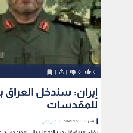
0
0
إيران: سندخل العراق 
للمقدسات
نشر :
11:17 2014/12/22
|
عربي دولي
رؤيا - العربية- قال وزير الدفاع الإيراني العميد حس