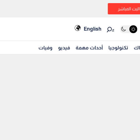
البث المباشر
English
اك
تكنولوجيا
أحداث مهمة
فيديو
وفيات