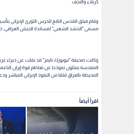
كربلاء والنجف.
وقام فيلق القدس التابع للحرس الثوري الإيراني ب
مسمى "الحشد الشعبي" لمساندة الجيش العراقي، ح
وكانت صحيفة "نيويورك تايمز" قد نقلت عن خبراء غربيين
المقدسة يمثلون نموذجا عن تعاظم قوة إيران الناعمة ف
المحيطة بالعراق قلقا من النفوذ الإيراني المباشر 
اقرأ أيضاً