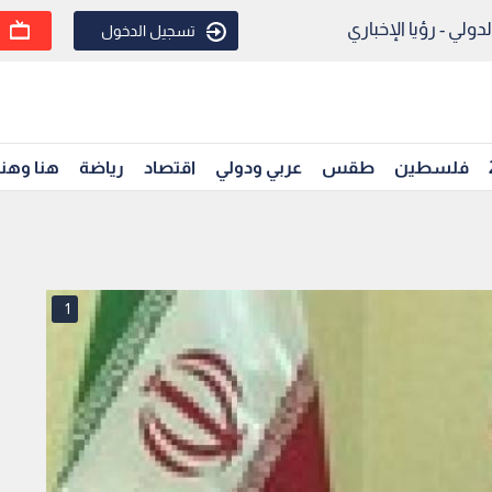
ولي - رؤيا الإخباري
تسجيل الدخول
فلسطين
طقس
عربي ودولي
اقتصاد
رياضة
هنا وهن
1