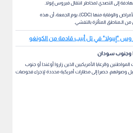
الهادفة إلى التصدي لمخاطر انتقال فيروس إبولا.
وأوضحت إرشادات صدرت عن مراكز السيطرة على الأمراض والوقاية منها (CDC)، يوم الجمعة، أن هذه
ين من الـمناطق المتأثرة بالتفشي.
يروس "إيبولا" في تل أبيب قادمة من الكونغو
ا وجنوب سودان
لمواطنين والرعايا الأمريكيين الذين زاروا أوغندا أو جنوب
س كونغو الديموقراطية) خلال 21 يوما قبل وصولهم، حصرا إلى مطارات أمريكية محددة لإجراء فحوصات