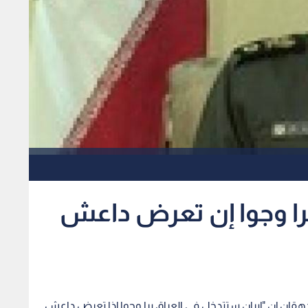
برا وجوا إن تعرض داعش
ين دهقان إن "إيران ستتدخل في العراق برا وجوا إذا تعرض داعش