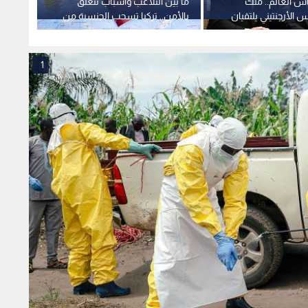
س العالم.. ملك
ما بين التلاعب وأسباب تتعلق
الرئيس
يس الأرجنتيني يلتقيان
بالأمن.. تركيا تسحب الجنسية من
منصبي 
 فيديو
آلاف المستثمرين
المفاو
1