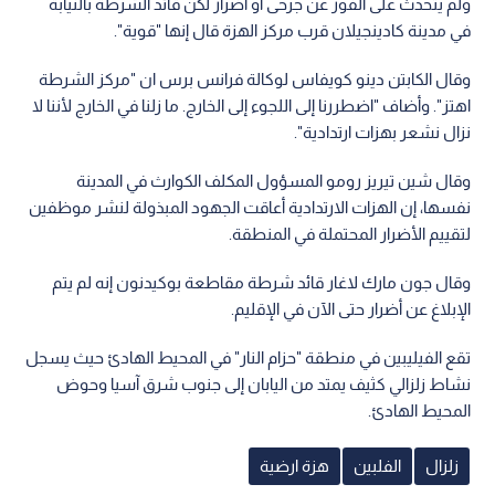
ولم يتحدث على الفور عن جرحى أو أضرار لكن قائد الشرطة بالنيابة
في مدينة كادينجيلان قرب مركز الهزة قال إنها "قوية".
وقال الكابتن دينو كويفاس لوكالة فرانس برس ان "مركز الشرطة
اهتز". وأضاف "اضطررنا إلى اللجوء إلى الخارج. ما زلنا في الخارج لأننا لا
نزال نشعر بهزات ارتدادية".
وقال شين تيريز رومو المسؤول المكلف الكوارث في المدينة
نفسها، إن الهزات الارتدادية أعاقت الجهود المبذولة لنشر موظفين
لتقييم الأضرار المحتملة في المنطقة.
وقال جون مارك لاغار قائد شرطة مقاطعة بوكيدنون إنه لم يتم
الإبلاغ عن أضرار حتى الآن في الإقليم.
تقع الفيليبين في منطقة "حزام النار" في المحيط الهادئ حيث يسجل
نشاط زلزالي كثيف يمتد من اليابان إلى جنوب شرق آسيا وحوض
المحيط الهادئ.
زلزال
الفلبين
هزة ارضية