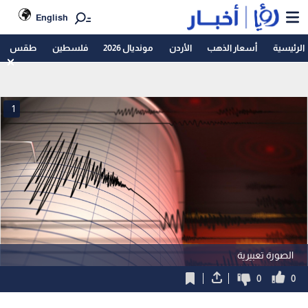
English
الرئيسية
أسعار الذهب
الأردن
مونديال 2026
فلسطين
طقس
1
الصورة تعبيرية
0
0