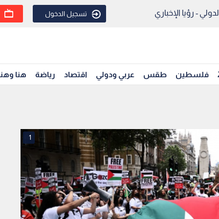
ولي - رؤيا الإخباري
تسجيل الدخول
فلسطين
طقس
عربي ودولي
اقتصاد
رياضة
هنا وهن
1