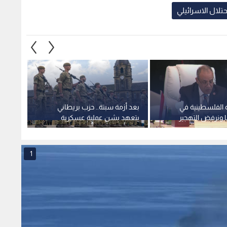
حتلال الاسرائيلي
 الفلسطينية في
بعد أزمة سبتة.. حزب بريطاني
حظر ف
ا ونرفض التهجير
يتعهد بشن عملية عسكرية
سنغاف
ي لتقويض الوصاية
واسعة لوقف طلبات اللجوء
الفلسط
1