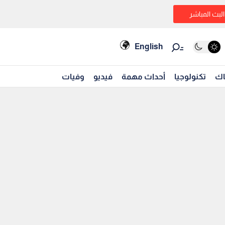
البث المباشر
English
اك
تكنولوجيا
أحداث مهمة
فيديو
وفيات