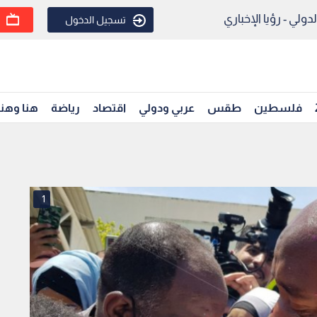
ولي - رؤيا الإخباري
تسجيل الدخول
فلسطين
طقس
عربي ودولي
اقتصاد
رياضة
هنا وهن
1