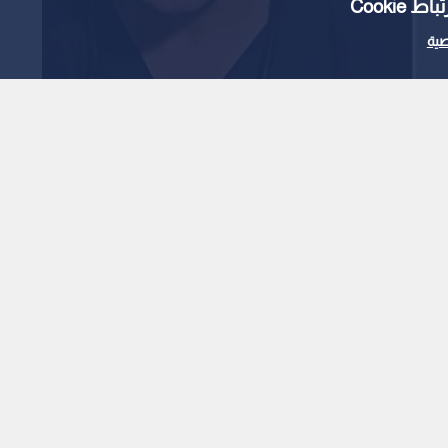
Cooki
ية
ية يكشف عن تعرضه
د أصابعه
1
x
0:00