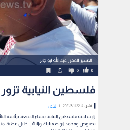
الاسير المحرر عبد الله ابو جابر
0
0
فلسطين النيابية تزور م
نشر :
22:14 2021/6/11
|
الأردن
زارت لجنة فلسطين النيابية مساء الجمعة، برئاسة الن
بصبوص ومحمد ابو صعيليك والنائب خليل عطية، منزل ال