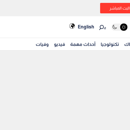
البث المباشر
English
اك
تكنولوجيا
أحداث مهمة
فيديو
وفيات