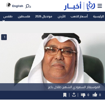
English
الرئيسية
أسعار الذهب
الأردن
مونديال 2026
فلسطين
طقس
1
الموسيقار السعودي الشهير طلال باغر
0
0