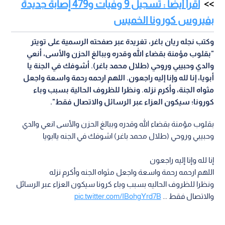
اقرأ أيضا : تسجيل 9 وفيات و479 إصابة جديدة
بفيروس كورونا الخميس
وكتب نجله ريان باغر، تغريدة عبر صفحته الرسمية على تويتر
"بقلوب مؤمنة بقضاء الله وقدره وببالغ الحزن والأسى، أنعي
والدي وحبيبي وروحي (طلال محمد باغر). أشوفك في الجنة يا
أبويا، إنا لله وإنا إليه راجعون. اللهم ارحمه رحمة واسعة واجعل
مثواه الجنة، وأكرم نزله. ونظرا للظروف الحالية بسبب وباء
كورونا؛ سيكون العزاء عبر الرسائل والاتصال فقط
".
بقلوب مؤمنة بقضاء الله وقدره وببالغ الحزن والأسى انعي والدي
وحبيبي وروحي (طلال محمد باغر) اشوفك في الجنه ياابويا
إنا لله وإنا إليه راجعون
اللهم ارحمه رحمة واسعة واجعل مثواه الجنه وأكرم نزله
ونظرا للظروف الحاليه بسبب وباء كرونا سيكون العزاء عبر الرسائل
والاتصال فقط ...
pic.twitter.com/IBohgYrd7B