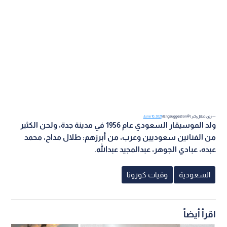
— ريان طلال باغر (@Engsuggestion)
June 10, 2021
ولد الموسيقار السعودي عام 1956 في مدينة جدة، ولحن الكثير
من الفنانين سعوديين وعرب، من أبرزهم: طلال مداح، محمد
عبده، عبادي الجوهر، عبدالمجيد عبدالله.
السعودية
وفيات كورونا
اقرأ أيضاً