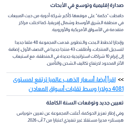
صدارة إقليمية وتوسع في الأبحاث
حافظت "حكمة" على موقعها كأكبر شركة أدوية من حيث المبيعات
في منطقة الـشرق الأوسط وشمال إفريقيا، كما احتلت مراكز
متقدمة في الأسواق الأمريكية والأوروبية.
وإنجازا لخطط الـبحث والـتطوير، قدمت المجموعة 48 ملفا جديدا
لتسجيل المنتجات، وأطلقت 43 منتجا جديدا في النصف الأول، إضافة
إلى إبرام 10 شراكات استراتيجية جديدة في الـمنطقة، مع استيعاب
الأثر المحدود لارتفاع تكاليف الـشحن والتأمين.
اقرأ أيضا: أسعار الذهب عالميا ترتفع لمستوى
4081 دولارا وسط تقلبات أسواق المعادن
تعيين جديد وتوقعات السنة الكاملة
وفي إطار تعزيز الحوكمة، أعلنت المجموعة عن تعيين «توبياس
هيستلر» مديرا مستقلا غير تنفيذي اعتبارا من 7 آب 2026.