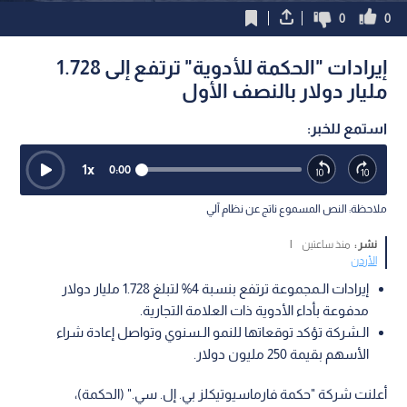
0
0
إيرادات "الحكمة للأدوية" ترتفع إلى 1.728
مليار دولار بالنصف الأول
استمع للخبر:
1
x
0:00
ملاحظة: النص المسموع ناتج عن نظام آلي
نشر :
منذ ساعتين
|
الأردن
إيرادات الـمجموعة ترتفع بنسبة 4% لتبلغ 1.728 مليار دولار
مدفوعة بأداء الأدوية ذات العلامة التجارية.
الـشركة تؤكد توقعاتها للنمو الـسنوي وتواصل إعادة شراء
الأسهم بقيمة 250 مليون دولار.
أعلنت شركة "حكمة فارماسيوتيكلز بي. إل. سي." (الحكمة)،