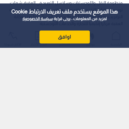
منظومة النقل واللوجستيات وسلاسل التوريد في العقبة، شملت
توسيع ساحات التخزين، وتقديم تسهيلات جديدة للمصدرين وحركة
هذا الموقع يستخدم ملف تعريف الارتباط Cookie
الترانزيت، ورفع كفاءة المناولة والتخليص الجمركي، بما يعزز مكانة
لمزيد من المعلومات ، يرجى قراءة
سياسة الخصوصية
العقبة مركزا إقليميا للتجارة والخدمات اللوجستية.
اوافق
الرئيسية
عواجل
المباشر
أحدث الأخبار
الأكثر شيوعًا