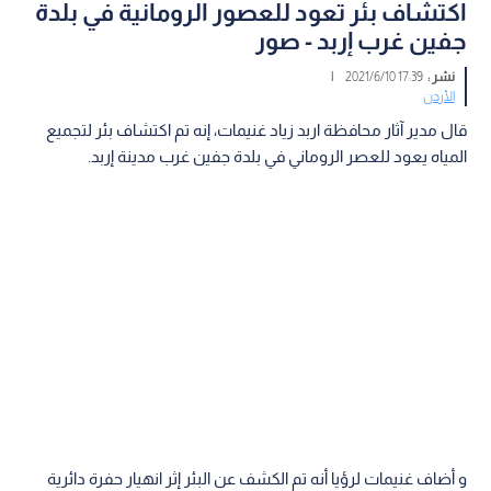
اكتشاف بئر تعود للعصور الرومانية في بلدة
جفين غرب إربد - صور
نشر :
17:39 2021/6/10
|
الأردن
قال مدير آثار محافظة اربد زياد غنيمات، إنه تم اكتشاف بئر لتجميع
المياه يعود للعصر الروماني في بلدة جفين غرب مدينة إربد.
و أضاف غنيمات لرؤيا أنه تم الكشف عن البئر إثر انهيار حفرة دائرية