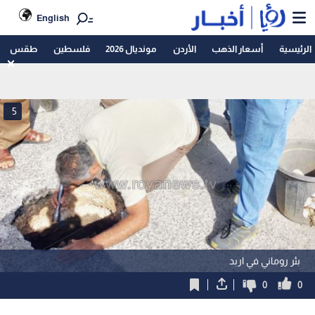
English
الرئيسية
أسعار الذهب
الأردن
مونديال 2026
فلسطين
طقس
5
بئر روماني في اربد
0
0