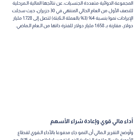
المجموعة الدوائية متعددة الجنسيات، عن نتائجها المالية الـمرحلية
للنصف الأول من العام الحالي المنتهي في 30 حزيران، حيث سجلت
الإيرادات نموا بنسبة 4% (3% بالعملة الـثابتة) لتصل إلى 1.728 مليار
دولار، مقارنة بـ 1.658 مليار دولار للفترة ذاتها من الـعام الـماضي.
أداء مالي قوي وإعادة شراء الأسهم
وأوضح التقرير الـمالي أن النمو جاء مدفوعا بالأداء الـقوي لقطاع
الأدوية ذات الـعلامة الـتجارية الذي ارتفعت إيراداته بنسبة 15%، مع