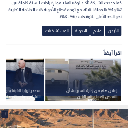
كما جددت الشركة تأكيد توقعاتها بنمو الإيرادات للسنة كاملة بين
2% و4% بالعملة الثابتة، مع توجه قطاع الأدوية ذات العلامة التجارية
نحو الـحد الأعلى للتوقعات (6% - 8%).
الأردن
علاج
الادوية
المستشفيات
اقرأ أيضاً
إعلان هام من إدارة السير بشأن
مصدر لرؤيا: الفيفا يحول
الفحص العملي للسائقين
النشامى عقب تغريدة الأم
1