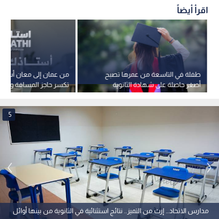
اقرأ أيضاً
طفلة في التاسعة من عمرها تصبح
أصغر حاصلة على شهادة الثانوية
تكسر حاجز المسافة وتض
الفرنسية
معلمي التوجيهي بين يدي
أردني
5
مدارس الاتحاد… إرث من التميز.. نتائج استثنائية في الثانوية من بينها أوائل