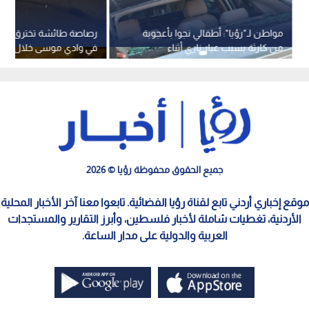
مواطن لـ"رؤيا": أطفالي نجوا بأعجوبة
رصاصة طائشة تخترق سيا
من كارثة بسبب عيار ناري أثناء
في وادي موسى خلال احتف
احتفالات التوجيهي
"التوجيهي"
جميع الحقوق محفوظة رؤيا © 2026
موقع إخباري أردني تابع لقناة رؤيا الفضائية. تابعوا معنا آخر الأخبار المحلية
الأردنية، تغطيات شاملة لأخبار فلسطين، وأبرز التقارير والمستجدات
العربية والدولية على مدار الساعة.