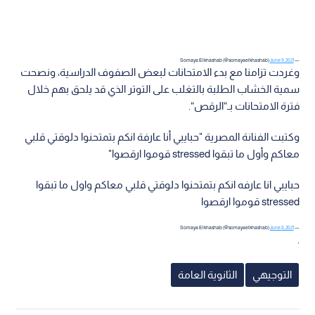
June 9, 2021
— Somaya Elkhashab (@somayaelkhashab)
وغردت تزامنا مع بدء الامتحانات لبعض الصفوف الدراسية، ونصحت
سمية الخشاب الطلبة بالتغلب على التوتر الذي قد يلحق بهم خلال
فترة الامتحانات بـ“الرقص“.
وكتبت الفنانة المصرية "حبايبي أنا عارفة انكم بتمتحنوا دلوقتي قلبي
معاكم وأول ما تبقوا stressed قوموا ارقصوا"
حبايبي انا عارفه انكم بتمتحنوا دلوقتي قلبي معاكم واول ما تبقوا
stressed قوموا ارقصوا
June 8, 2021
— Somaya Elkhashab (@somayaelkhashab)
.
التوجيهي
الثانوية العامة