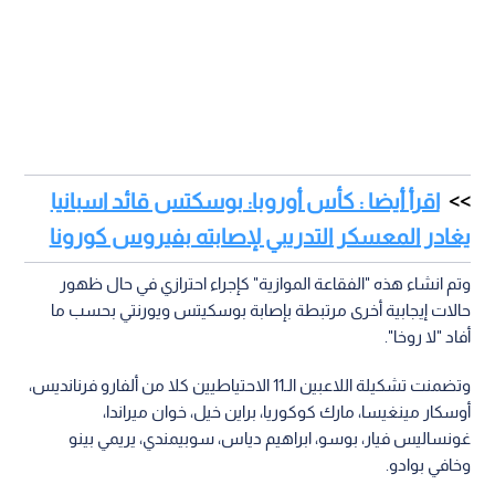
اقرأ أيضا : كأس أوروبا: بوسكتس قائد اسبانيا
يغادر المعسكر التدريبي لإصابته بفيروس كورونا
وتم انشاء هذه "الفقاعة الموازية" كإجراء احترازي في حال ظهور
حالات إيجابية أخرى مرتبطة بإصابة بوسكيتس ويورنتي بحسب ما
أفاد "لا روخا".
وتضمنت تشكيلة اللاعبين الـ11 الاحتياطيين كلا من ألفارو فرنانديس،
أوسكار مينغيسا، مارك كوكوريا، براين خيل، خوان ميراندا،
غونساليس فيار، بوسو، ابراهيم دياس، سوبيمندي، يريمي بينو
وخافي بوادو.