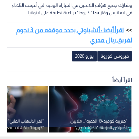
وشارك جميع هؤلاء اللاعبين في المباراة الودية التي أقيمت الثلاثاء
في ليغانيس وفاز بها "لا روخا" برباعية نظيفة على ليتوانيا.
اقرأ أيضا : أنشيلوتي يحدد موقفه من 3 نجوم
لفريق ريال مدري
فيروس كورونا
يورو 2020
اقرأ أيضاً
"ضريبة كوفيد-19 الخفية".. ملايين
"لغز الالتهاب القلبي" بعد
الأمراض المزمنة "بلا تشخيص"
"كورونا" ينكشف.. معلوم
والخطر يتزايد