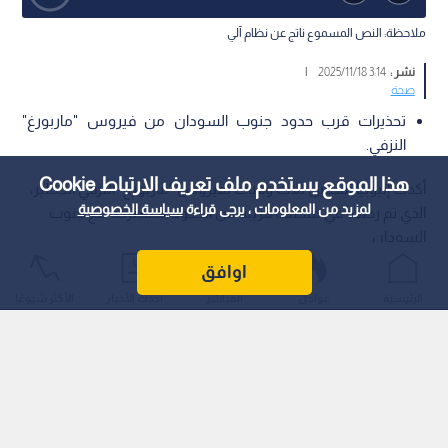
ملاحظة: النص المسموع ناتج عن نظام آلي
نشر :
3:14 2025/11/18
|
صحة
تحذيرات قرب حدود جنوب السودان من فيروس "ماربورغ"
النزفي.
هذا الموقع يستخدم ملف تعريف الارتباط Cookie
أكدت إثيوبيا تسجيل ثلاث وفيات بفيروس "ماربورغ" النزفي الخطير،
لمزيد من المعلومات ، يرجى قراءة
سياسة الخصوصية
الذي تم رصده في منطقة قريبة من الحدود المشتركة مع جنوب
السودان.
اوافق
الرئيسية
عواجل
المباشر
أحدث الأخبار
الأكثر شيوعًا