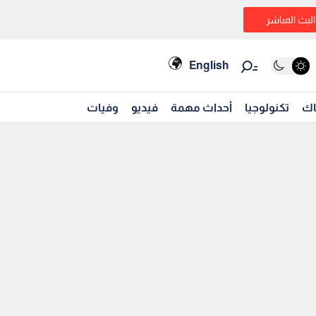
البث المباشر
English
اك
تكنولوجيا
أحداث مهمة
فيديو
وفيات