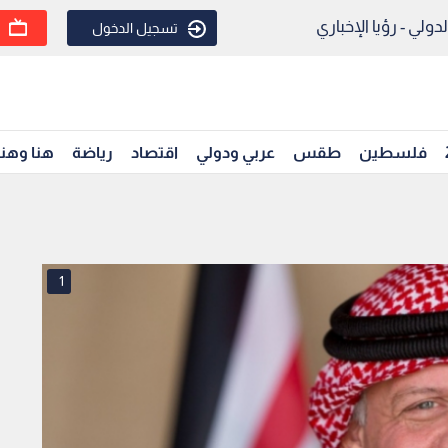
ولي - رؤيا الإخباري
تسجيل الدخول
فلسطين
طقس
عربي ودولي
اقتصاد
رياضة
هنا وهن
1