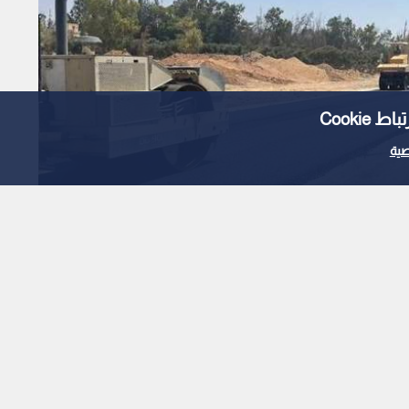
Cooki
ية
يانة طريق معان - البادية