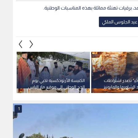
د، برقيات تهنئة مماثلة بهذه المناسبات الوطنية.
عيد الجلوس الملكي
واء" تصدر اشتراطات
الكنيسة الأرثوذكسية تحيي يوم
وزير ا
الشاورما والمايونيز
الحج الوطني إلى موقع مار إلياس
أعلى ن
الأثري في عجلون
الصادر
1