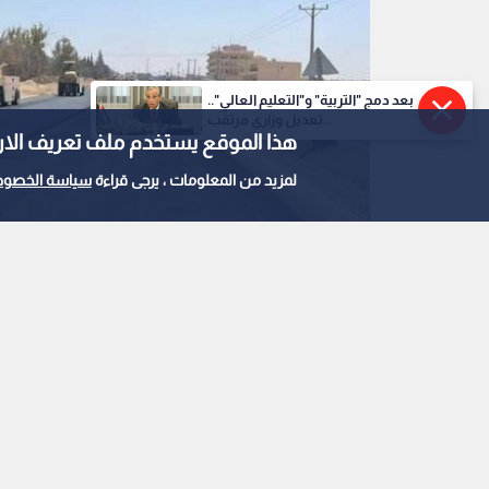
بعد دمج "التربية" و"التعليم العالي"..
تعديل وزاري مرتقب...
هذا الموقع يستخدم ملف تعريف الارتباط e
لمزيد من المعلومات ، يرجى قراءة
سياسة الخصوص
تعبيد طرق
0
0
الأشغال : بدء أعمال ص
السبت