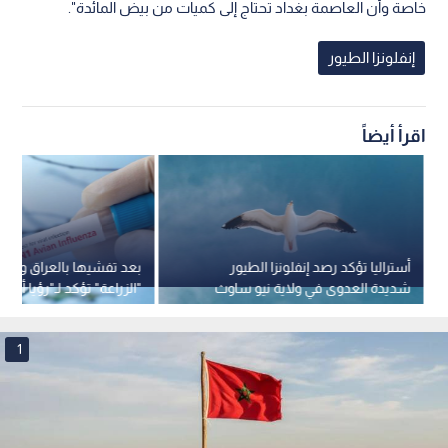
خاصة وأن العاصمة بغداد تحتاج إلى كميات من بيض المائدة".
إنفلونزا الطيور
اقرأ أيضاً
أستراليا تؤكد رصد إنفلونزا الطيور
بعد تفشيها بالعراق ودول 
شديدة العدوى في ولاية نيو ساوث
"الزراعة" تؤكد لـ"رؤيا أخبار
ويلز
بانفلونزا الطيور في الأردن
1