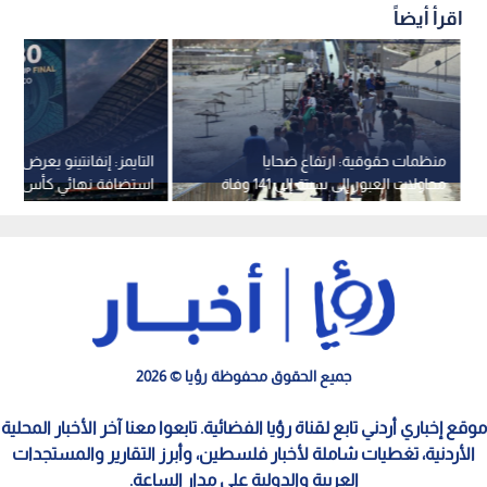
اقرأ أيضاً
منظمات حقوقية: ارتفاع ضحايا
التايمز: إنفانتينو يعرض عل
محاولات العبور إلى سبتة إلى 141 وفاة
والحصيلة مرشحة للزيادة
مقابل دعمه
جميع الحقوق محفوظة رؤيا © 2026
موقع إخباري أردني تابع لقناة رؤيا الفضائية. تابعوا معنا آخر الأخبار المحلية
الأردنية، تغطيات شاملة لأخبار فلسطين، وأبرز التقارير والمستجدات
العربية والدولية على مدار الساعة.