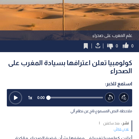
علم المغرب على صحراء
0
0
كولومبيا تعلن اعترافها بسيادة المغرب على
الصحراء
استمع للخبر:
1
x
0:00
ملاحظة: النص المسموع ناتج عن نظام آلي
نشر :
منذ ساعتين
|
عربي دولي
أعلنت كولومبيا تغييرا في موقفها بشأن قضية الصحراء، مؤكدة