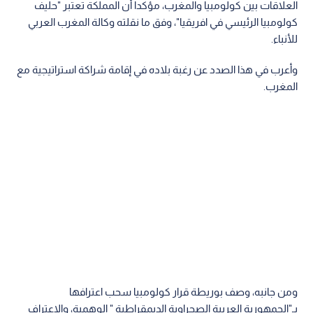
العلاقات بين كولومبيا والمغرب، مؤكدا أن المملكة تعتبر "حليف
كولومبيا الرئيسي في افريقيا"، وفق ما نقلته وكالة المغرب العربي
للأنباء.
وأعرب في هذا الصدد عن رغبة بلاده في إقامة شراكة استراتيجية مع
المغرب.
ومن جانبه، وصف بوريطة قرار كولومبيا سحب اعترافها
بـ"الجمهورية العربية الصحراوية الديمقراطية " الوهمية، والاعتراف