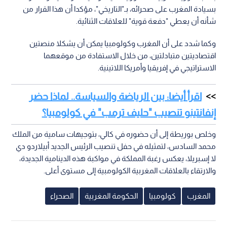
بسيادة المغرب على صحرائه، بـ"التاريخي"، مؤكدا أن هذا القرار من
شأنه أن يعطي "دفعة قوية" للعلاقات الثنائية.
وكما شدد على أن المغرب وكولومبيا يمكن أن يشكلا منصتين
اقتصاديتين متبادلتين، من خلال الاستفادة من موقعهما
الاستراتيجي في إفريقيا وأمريكا اللاتينية.
اقرأ أيضا: بين الرياضة والسياسة.. لماذا حضر
إنفانتينو تنصيب "حليف ترمب" في كولومبيا؟
وخلص بوريطة إلى أن حضوره في كالي، بتوجيهات سامية من الملك
محمد السادس، لتمثيله في حفل تنصيب الرئيس الجديد أبيلاردو دي
لا إسبريلا، يعكس رغبة المملكة في مواكبة هذه الدينامية الجديدة،
والارتقاء بالعلاقات المغربية الكولومبية إلى مستوى أعلى.
المغرب
كولومبيا
الحكومة المغربية
الصحراء