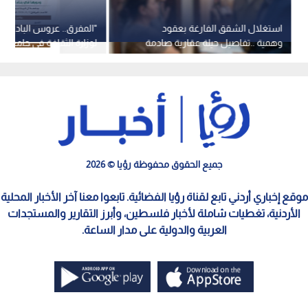
استغلال الشقق الفارغة بعقود
"المفرق.. عروس البادية"..
وهمية ..تفاصيل حيلة عقارية صادمة
لوزارة الثقافة في جامعة "
في عمان
الأحد
جميع الحقوق محفوظة رؤيا © 2026
موقع إخباري أردني تابع لقناة رؤيا الفضائية. تابعوا معنا آخر الأخبار المحلية
الأردنية، تغطيات شاملة لأخبار فلسطين، وأبرز التقارير والمستجدات
العربية والدولية على مدار الساعة.