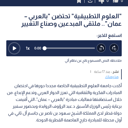
0
0
"العلوم التطبيقية" تحتضن "بالعربي –
عمان".. ملتقى المبدعين وصناع التغيير
استمع للخبر:
1
x
0:00
ملاحظة: النص المسموع ناتج عن نظام آلي
نشر :
منذ 17 ساعة
|
هنا وهناك
أكدت جامعة العلوم التطبيقية الخاصة مجددا دورها في احتضان
المبادرات الفكرية والثقافية التي تعزز الحوار العربي وتدعم الإبداع، من
خلال استضافتها فعاليات مبادرة "بالعربي – عمان"، التي أقيمت
برعاية رئيس الوزراء الأسبق د.عبد الرؤوف الروابدة وبحضور سفير
دولة قطر لدى المملكة الشيخ سعود بن ناصر بن جاسم آل ثاني، في
أول محطة للمبادرة خارج العاصمة القطرية الدوحة.