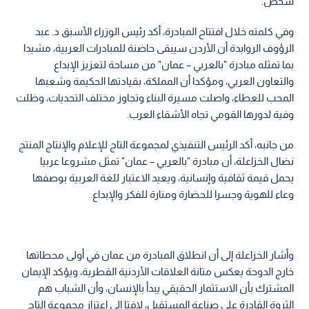
شخص.
وفي كلمته خلال افتتاح المبادرة، أكد رئيس الوزراء الأسبق د. عبد
الرؤوف الروابدة أن الأردن سيبقى حاضنة للمبادرات العربية، مشيدا
بما تمثله مبادرة "بالعربي – عمان" من مساحة لتعزيز الإبداع
والتعاون العربي، ومؤكدا أن المملكة، بقيادتها الحكيمة وشعبها
المحب للعطاء، واصلت مسيرة البناء وتجاوز مختلف التحديات، وظلت
وفية لدورها القومي تجاه الأشقاء العرب.
من جانبه، أكد الرئيس التنفيذي لمجموعة التاج للإعلام والإنتاج المنتج
نضال الخزاعلة، أن مبادرة "بالعربي – عمان" تمثل مشروعا عربيا
يحمل قيمة ثقافية وإنسانية، ويعيد الاعتبار للغة العربية بوصفها
وعاء للهوية وجسرا للحضارة ومنارة للفكر والإبداع.
وأشار الخزاعلة إلى أن انطلاق المبادرة من عمان في أولى محطاتها
خارج الدوحة يعكس متانة العلاقات الأردنية القطرية، ويؤكد الإيمان
المشترك بأن الاستثمار الحقيقي يبدأ بالإنسان، وأن الشباب هم
الثروة القادرة على صناعة المستقبل، لافتا إلى اعتزاز مجموعة التاج