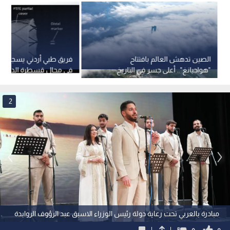
الصين تدهش العالم بافتتاح
فريق طبي أردني يسجيل برا
"هواجيانغ".. أعلى جسر في التاريخ
في مجال قسطرة الدماغ
بارتفاع 625 مترا
2
مبادرة بالعربي تحت رعاية دولة رئيس الوزراء الاسبق عبد الرؤوف الروابدة