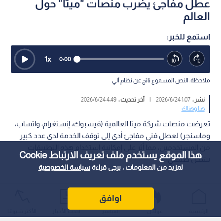
عطل مفاجئ يضرب منصات "ميتا" حول
العالم
استمع للخبر:
1
x
0:00
ملاحظة: النص المسموع ناتج عن نظام آلي
نشر :
1:07 2026/6/24
|
آخر تحديث :
4:49 2026/6/24
هنا وهناك
تعرضت منصات شركة ميتا العالمية (فيسبوك، إنستغرام، واتساب،
وماسنجر) لعطل فني مفاجئ أدى إلى توقف الخدمة لدى عدد كبير
من المستخدمين، مما أثر على إمكانية استخدام هذه التطبيقات
هذا الموقع يستخدم ملف تعريف الارتباط Cookie
بشكل طبيعي.
لمزيد من المعلومات ، يرجى قراءة
سياسة الخصوصية
اوافق
الرئيسية
عواجل
المباشر
أحدث الأخبار
الأكثر شيوعًا