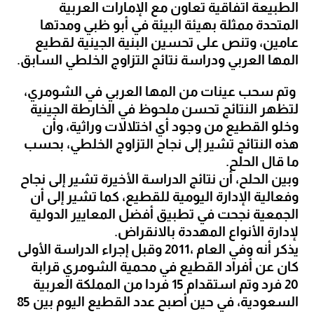
الطبيعة اتفاقية تعاون مع الإمارات العربية 
المتحدة ممثلة بهيئة البيئة في أبو ظبي ومدتها 
عامين، وتنص على تحسين البنية الجينية لقطيع 
المها العربي ودراسة نتائج التزاوج الخلطي السابق.
 وتم سحب عينات من المها العربي في الشومري، 
لتظهر النتائج تحسن ملحوظ في الخارطة الجينية 
وخلو القطيع من وجود أي اختلالات وراثية، وأن 
هذه النتائج تشير إلى نجاح التزاوج الخلطي، بحسب 
ما قال الحلح.
وبين الحلح، أن نتائج الدراسة الأخيرة تشير إلى نجاح 
وفعالية الإدارة اليومية للقطيع، كما تشير إلى أن 
الجمعية نجحت في تطبيق أفضل المعايير الدولية 
لإدارة الأنواع المهددة بالانقراض.
يذكر أنه وفي العام ،2011 وقبل إجراء الدراسة الأولى 
كان عن أفراد القطيع في محمية الشومري قرابة 
20 فرد وتم استقدام 15 فردا من المملكة العربية 
السعودية، في حين أصبح عدد القطيع اليوم بين 85 