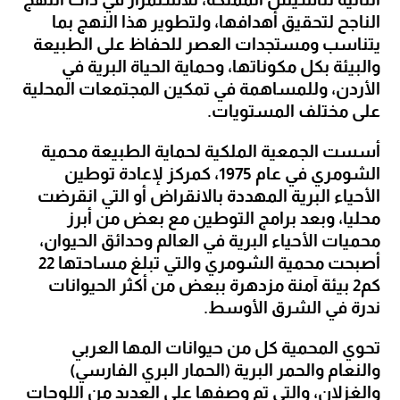
الناجح لتحقيق أهدافها، ولتطوير هذا النهج بما 
يتناسب ومستجدات العصر للحفاظ على الطبيعة 
والبيئة بكل مكوناتها، وحماية الحياة البرية في 
الأردن، وللمساهمة في تمكين المجتمعات المحلية 
على مختلف المستويات.
أسست الجمعية الملكية لحماية الطبيعة محمية 
الشومري في عام 1975، كمركز لإعادة توطين 
الأحياء البرية المهددة بالانقراض أو التي انقرضت 
محليا، وبعد برامج التوطين مع بعض من أبرز 
محميات الأحياء البرية في العالم وحدائق الحيوان، 
أصبحت محمية الشومري والتي تبلغ مساحتها 22 
كم2 بيئة آمنة مزدهرة ببعض من أكثر الحيوانات 
ندرة في الشرق الأوسط. 
تحوي المحمية كل من حيوانات المها العربي 
والنعام والحمر البرية (الحمار البري الفارسي) 
والغزلان، والتي تم وصفها على العديد من اللوحات 