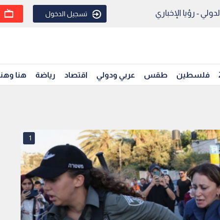
ولي - رؤيا الإخباري
تسجيل الدخول
فلسطين
طقس
عربي ودولي
اقتصاد
رياضة
هنا وهن
1