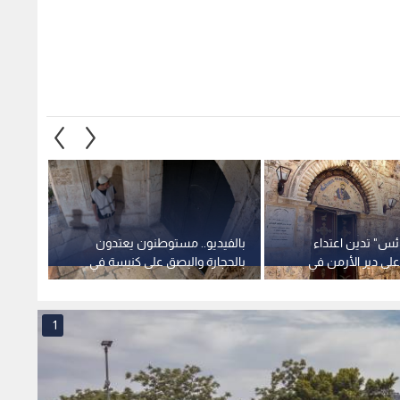
ئس" تدين اعتداء
بالفيديو.. مستوطنون يعتدون
وكالة ا
ى دير الأرمن في
بالحجارة والبصق على كنيسة في
مستوط
الحي الأرمني بالقدس المحتلة
الأرم
الاحتل
الضفة
1