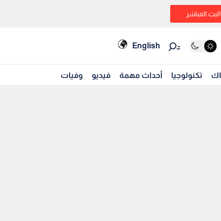
البث المباشر
English
اك
تكنولوجيا
أحداث مهمة
فيديو
وفيات