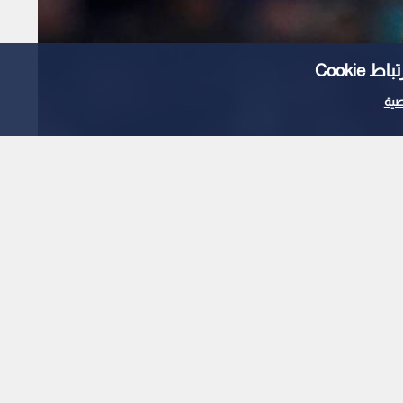
Cooki
ية
"مورينيو الثانية" بضم