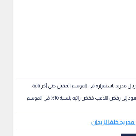
يال مدريد باستمراره في الموسم المقبل حتى آخر ثانية.
وتزعم تقارير صحفية أن أزمة تجديد سيرجيو راموس، تعود إلى رفض اللاعب خفض راتبه بنسبة 10% في الموسم
ل مدريد خلفا لزيدان