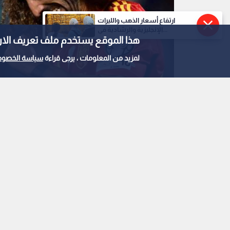
ارتفاع أسعار الذهب والليرات
الإنجليزية والرشادية في...
هذا الموقع يستخدم ملف تعريف الارتباط e
لمزيد من المعلومات ، يرجى قراءة
سياسة الخصوص
كوكوريا
0
0
ريال مدريد يدشن حقبة 
مارك كوكوريلا
استمع للخبر: