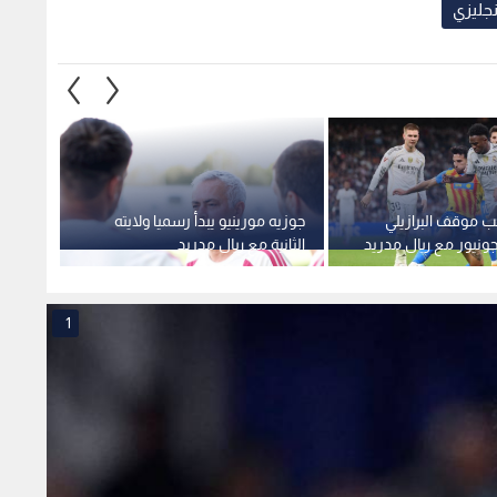
جليزي
ب موقف البرازيلي
جوزيه مورينيو يبدأ رسميا ولايته
ريال م
نيور مع ريال مدريد
الثانية مع ريال مدريد
رأس م
1