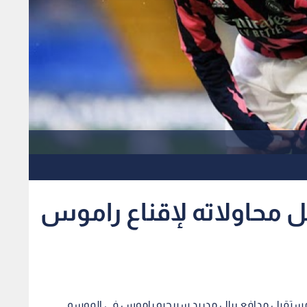
محاولاته لإقناع راموس
مستقبل مدافع ريال مدريد سيرجيو راموس في الموسم