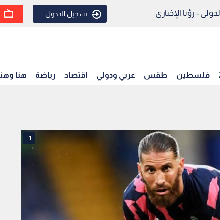
ولي - رؤيا الإخباري
تسجيل الدخول
فلسطين
طقس
عربي ودولي
اقتصاد
رياضة
هنا وهن
1