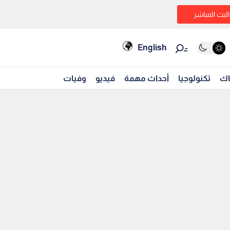
البث المباشر
English
اك
تكنولوجيا
أحداث مهمة
فيديو
وفيات