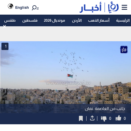
English
الرئيسية
أسعار الذهب
الأردن
مونديال 2026
فلسطين
طقس
1
جانب من العاصمة عمان
0
0