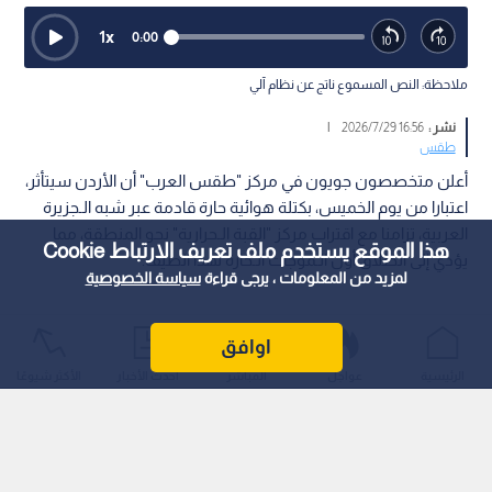
1
x
0:00
ملاحظة: النص المسموع ناتج عن نظام آلي
نشر :
16:56 2026/7/29
|
طقس
أعلن متخصصون جويون في مركز "طقس العرب" أن الأردن سيتأثر،
اعتبارا من يوم الخميس، بكتلة هوائية حارة قادمة عبر شبه الـجزيرة
العربية، تزامنا مع اقتراب مركز "القبة الـحرارية" نحو المنطقة، مما
هذا الموقع يستخدم ملف تعريف الارتباط Cookie
يؤدي إلى انطلاق أول الـموجات الـحارة لهذا الصيف.
لمزيد من المعلومات ، يرجى قراءة
سياسة الخصوصية
اوافق
الرئيسية
عواجل
المباشر
أحدث الأخبار
الأكثر شيوعًا