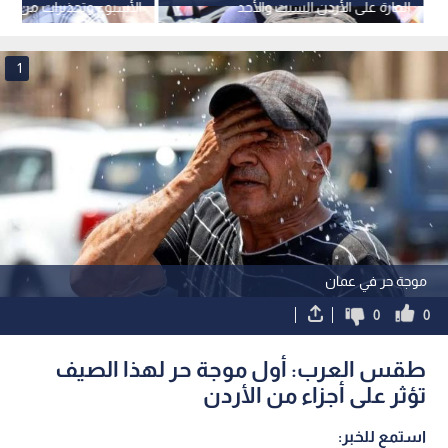
الحارة على الأردن السبت والأحد
الأسبوع وتحذيرات من ال
المباشر للشمس
1
موجة حر في عمان
0
0
طقس العرب: أول موجة حر لهذا الصيف
تؤثر على أجزاء من الأردن
استمع للخبر: