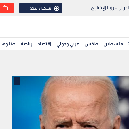
ولي - رؤيا الإخباري
تسجيل الدخول
فلسطين
طقس
عربي ودولي
اقتصاد
رياضة
هنا وهن
1