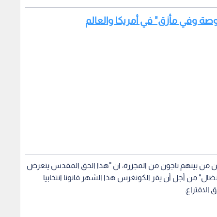
 من بينهم ناجون من المجزرة، ان "هذا الحق المقدس يتعرض
ضال" من أجل أن يقر الكونغرس هذا الشهر قانونا انتخابيا
الاقتراع.
اتصلت بي خوفا من
نيويورك بوست: تحقيقات فيدرالية
فانس:
ر هجوم منذ الحرب
سابقة بحثت ما إذا كان ترمب
يهاجمو
ة
عميلا لروسيا
يدركون