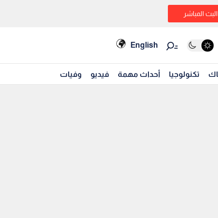
البث المباشر
English
اك
تكنولوجيا
أحداث مهمة
فيديو
وفيات