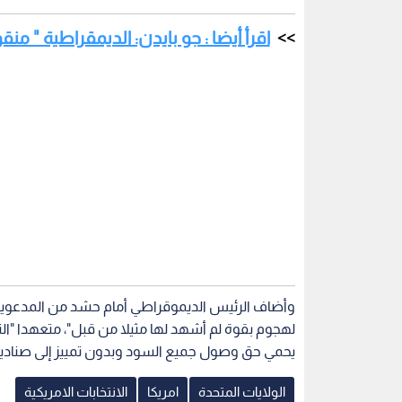
وأضاف الرئيس الديموقراطي أمام حشد من المدعوين
لهجوم بقوة لم أشهد لها مثيلا من قبل"، متعهدا "الن
يحمي حق وصول جميع السود وبدون تمييز إلى صناديق 
الولايات المتحدة
امريكا
الانتخابات الامريكية
اقرأ أيضاً
وظفة بعد
ترمب: الولايات المتحدة ستعيش
ترمب: إيران 
حتلال:
"جحيما" بحلول نهاية العام إذا
تعرضها لأكب
تحقق هذا السيناريو
العالمية الثاني