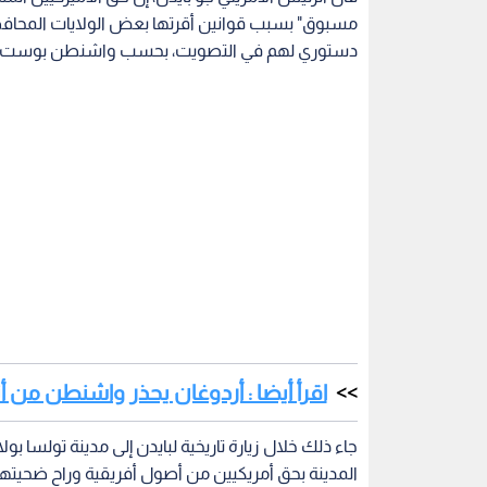
مسبوق" بسبب قوانين أقرتها بعض الولايات المحاف
دستوري لهم في التصويت، بحسب واشنطن بوست.
اقرأ أيضا : أردوغان يحذر واشنطن من 
جاء ذلك خلال زيارة تاريخية لبايدن إلى مدينة تولسا بو
المدينة بحق أمريكيين من أصول أفريقية وراح ضحيتها اكثر من 300 امريكي من 
اقرأ أيضا : جو بايدن: الديمقراطية " م