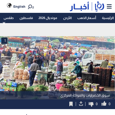
English
الرئيسية
أسعار الذهب
الأردن
مونديال 2026
فلسطين
طقس
1
سوق الخضراوات والفواكه المركزي
0
0