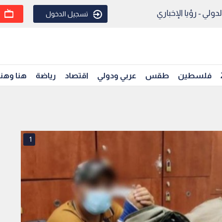
ولي - رؤيا الإخباري
تسجيل الدخول
فلسطين
طقس
عربي ودولي
اقتصاد
رياضة
هنا وهن
1