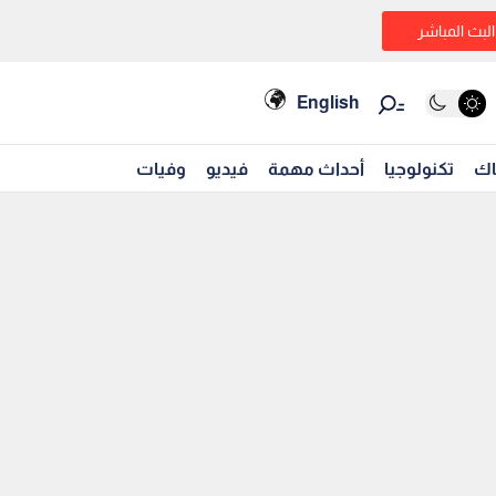
البث المباشر
English
اك
تكنولوجيا
أحداث مهمة
فيديو
وفيات