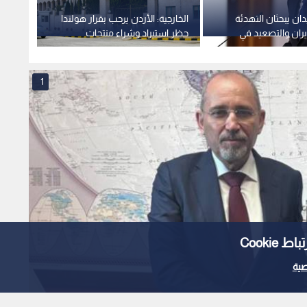
ن يبحثان التهدئة
الخارجية: الأردن يرحب بقرار هولندا
الخارج
إيران والتصعيد في
حظر استيراد وشراء منتجات
منتظم
المستوطنات الإسرائيلية
لمسار
1
Cooki
ية