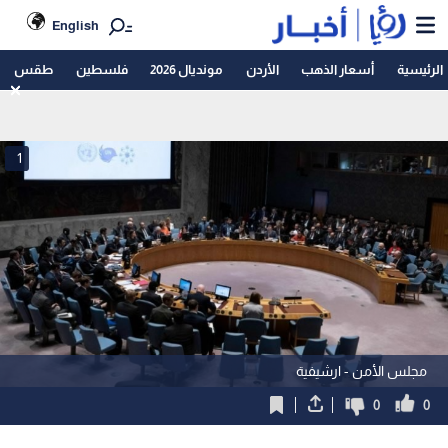
English
الرئيسية
أسعار الذهب
الأردن
مونديال 2026
فلسطين
طقس
1
مجلس الأمن - ارشيفية
0
0