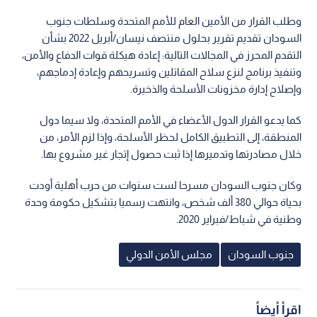
وطلب القرار من الأمين العام للأمم المتحدة وسلطات جنوب
السودان تقديم تقرير بحلول منتصف نيسان/أبريل 2022 بشأن
التقدم المحرز في المجالات التالية: إعادة هيكلة قوات الدفاع والأمن،
وتنفيذ برنامج لنزع سلاح المقاتلين وتسريحهم وإعادة إدماجهم،
وإصلاح إدارة مخزونات الأسلحة والذخيرة.
كما يدعو القرار الدول الأعضاء في الأمم المتحدة، ولا سيما دول
المنطقة، إلى التطبيق الكامل لحظر الأسلحة، وإذا لزم الأمر، من
خلال مصادرتها وتدميرها إذا ثبت حصول إتجار غير مشروع بها.
وكان جنوب السودان مسرحا لست سنوات من حرب أهلية أودت
بحياة حوالي 380 ألف شخص، وانتهت رسميا بتشكيل حكومة وحدة
وطنية في شباط/فبراير 2020.
جنوب السودان
مجلس الأمن الدولي
اقرأ أيضاً