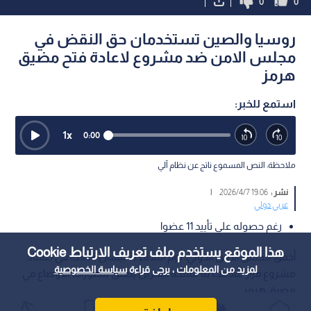
0
0
روسيا والصين تستخدمان حق النقض في
مجلس الامن ضد مشروع لاعادة فتح مضيق
هرمز
استمع للخبر:
1
x
0:00
ملاحظة: النص المسموع ناتج عن نظام آلي
نشر :
19:06 2026/4/7
|
عربي دولي
رغم حصوله على تأييد 11 عضوا
هذا الموقع يستخدم ملف تعريف الارتباط Cookie
أخفق مجلس الأمن الدولي، يوم الثلاثاء (7 نيسان 2026)، في اعتماد
لمزيد من المعلومات ، يرجى قراءة
سياسة الخصوصية
مشروع قرار تقدمت به مملكة البحرين يتعلق بتطورات الأوضاع في
مضيق هرمز.