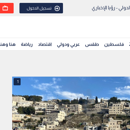
ولي - رؤيا الإخباري
تسجيل الدخول
فلسطين
طقس
عربي ودولي
اقتصاد
رياضة
هنا وهن
1