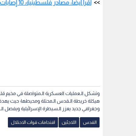
اقرأ أيضا: مصادر فلسطينية: 10 إصابات باعتداءات الاحتلال المتواصلة على مخيم قلنديا
وتشكل الـعمليات العسكرية الـمتواصلة في مخيم قلندي
هيكلة خريطة الـقدس الـمحتلة ومحيطها؛ حيث يهدف 
وجغرافي جديد يعزز الـسيطرة الإسرائيلية ويفصل الـ
القدس
اللاجئين
اقتحامات قوات الاحتلال