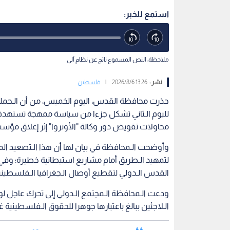
استمع للخبر:
ملاحظة: النص المسموع ناتج عن نظام آلي
نشر :
13:26 2026/8/6
|
فلسطين
حذرت محافظة القدس، اليوم الخميس، من أن الـحملة ا
لليوم الـثاني تشكل جزءا من سياسة ممهجة تستهدف ا
محاولات تقويض دور وكالة "الأونروا" إثر إغلاق مؤسس
وأوضحت الـمحافظة في بيان لها أن هذا الـتصعيد ال
القدس الـدولي لتقطيع أوصال الـجغرافيا الـفلسطين
ودعت الـمحافظة الـمجتمع الـدولي إلى تحرك عاجل لو
الـلاجئين ببالغ باعتبارها جوهرا للحقوق الـفلسطينية غي