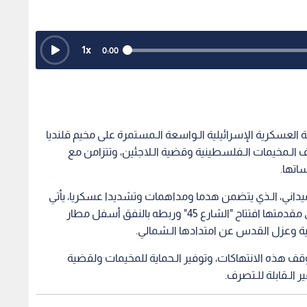
1
x
0:00
لعسكرية الإسرائيلية الـواسعة الـمستمرة على مخيم قلنديا
لـمخيمات الـفلسطينية وقضية الـلاجئين، وتتزامن مع
اتها.
ميداني، الـذي يتضمن هدما ومداهمات وتشديدا عسكريا، يأتي
لتمهيد الـطريق أمام مشاريع استيطانية خطيرة؛ وفي مقدمتها افتتاح "الشارع 45" وربطه بالنفق أسفل مطار
ية وعزل القدس عن امتدادها الـشمالي.
قف هذه الانتهاكات، وتوفير الـحماية للمخيمات ولقضية
ر الـقابلة للـتصرف.