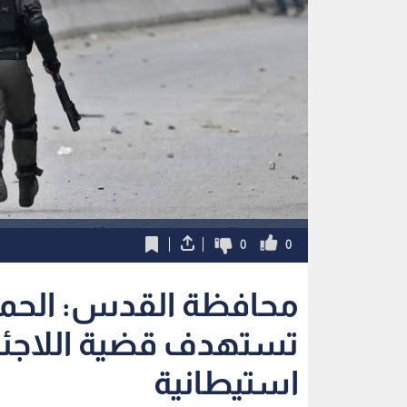
0
0
محافظة القدس: الحملة
تستهدف قضية اللاجئي
استيطانية