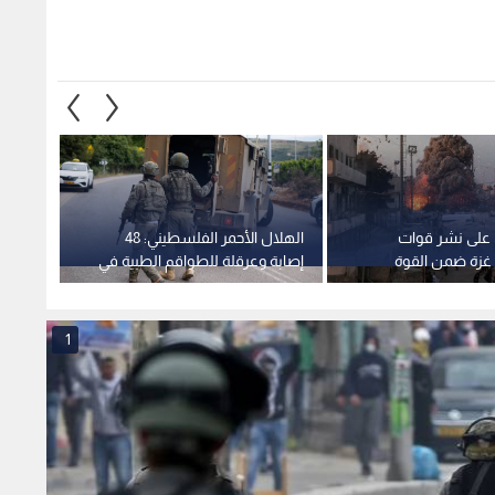
ق على نشر قوات
الهلال الأحمر الفلسطيني: 48
"مجلس 
غزة ضمن القوة
إصابة وعرقلة للطواقم الطبية في
لبناء 
اقتحام مستمر لقوات الاحتلال في
قطاع 
قلنديا وكفر عقب
1