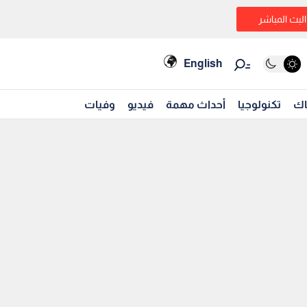
البث المباشر
English
اك
تكنولوجيا
أحداث مهمة
فيديو
وفيات