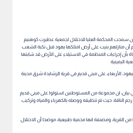
 أن سمحت المحكمة العليا للاحتلال لجمعية عطيرت كوهنيم
ار في طرد 800 فلسطيني، بزعم أن منازلهم بنيت على أرض امتلكها يهود قبل نكبة الشعب
رار هيئة القضاة بأن إجراءات المنظمة في الاستيلاء على الأرض قد شابتها
ة اليمينية.
 الأربعاء، على مبنى قديم في قرية الرشايدة شرق مدينة
 بيان، ان مجموعة من المستوطنين استولوا على مبنى قديم
)، يقع في منطقة رجم الناقة، حيث تم تنظيفه ووصله بالكهرباء والمياه وتركيب
 من القرية، ومصنفة انها محمية طبيعية، موضحا أن الاحتلال