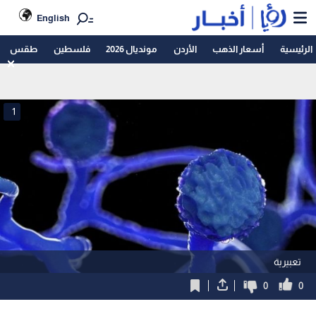
English
الرئيسية
أسعار الذهب
الأردن
مونديال 2026
فلسطين
طقس
1
تعبيرية
0
0