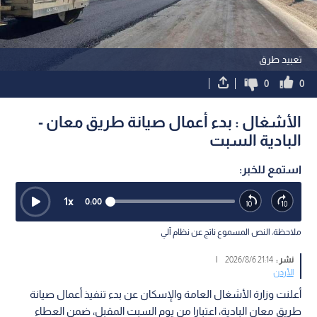
تعبيد طرق
0
0
الأشغال : بدء أعمال صيانة طريق معان -
البادية السبت
استمع للخبر:
1
x
0:00
ملاحظة: النص المسموع ناتج عن نظام آلي
نشر :
21:14 2026/8/6
|
الأردن
أعلنت وزارة الأشغال العامة والإسكان عن بدء تنفيذ أعمال صيانة
طريق معان البادية، اعتبارا من يوم السبت المقبل، ضمن العطاء