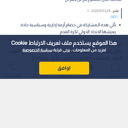
نشر :
8:29 2026/8/8
|
رياضة
تأتي هذه الـمشاركة في خضام أزمة إدارية وسياسية حادة
يعيشها الاتحاد الدولي لكرة القدم
هذا الموقع يستخدم ملف تعريف الارتباط Cookie
شارك رئيس الاتحاد الدولي لكرة القدم (فيفا)، السويسري الإيطالي
لمزيد من المعلومات ، يرجى قراءة
سياسة الخصوصية
جياني إنفانتينو، في مراسم تنصيب رئيس كولومبيا الجديد ذي التوجه
اليميني الـمتشدد، أبيلاردو دي لا إسبرييا، في مدينة كالي.
اوافق
الرئيسية
عواجل
المباشر
أحدث الأخبار
الأكثر شيوعًا