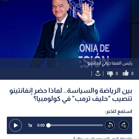
رئيس الفيفا جياني انفانتينو
0
0
بين الرياضة والسياسة.. لماذا حضر إنفانتينو
تنصيب "حليف ترمب" في كولومبيا؟
استمع للخبر:
1
x
0:00
ملاحظة: النص المسموع ناتج عن نظام آلي