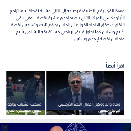
وبهذا الفوز رفع التطبيقية رصيده إلى اثنتي عشرة نقطة بينما تراجع
الأرثوذكسي للمركز الثاني برصيد إحدى عشرة نقطة ... وفي باقي
اللقاءات حقق الاتحاد الفوز على الجليل بواقع ثلاث وتسعين نقطة
لأربع وستين كما تجاوز فريق الرياضي مستضيفه النشامى بأربع
وثمانين نقطة لإحدى وستين .
اقرأ أيضاً
وفاة والد ووكيل أعمال النجم الأرجنتيني
منتخب الشباب يواجه الكو
ليونيل ميسي
ضمن معسكره التدريبي
1