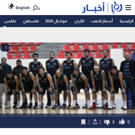
English
الرئيسية
أسعار الذهب
الأردن
مونديال 2026
فلسطين
طقس
1
0
0