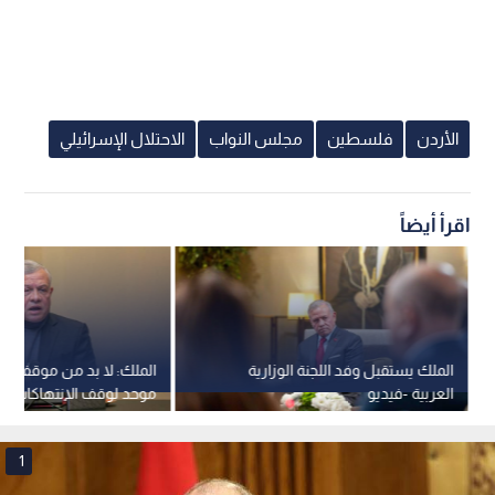
الأردن
فلسطين
مجلس النواب
الاحتلال الإسرائيلي
اقرأ أيضاً
الملك يستقبل وفد اللجنة الوزارية
الملك: لا بد من موقف عر
العربية -فيديو
موحد لوقف الانتهاكات الإس
القانونية في الأقصى
1