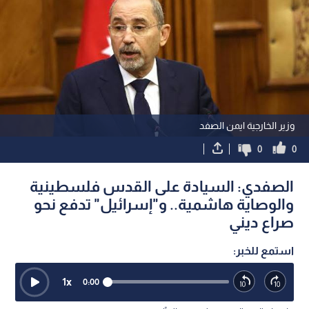
وزير الخارجية ايمن الصفد
0
0
الصفدي: السيادة على القدس فلسطينية
والوصاية هاشمية.. و"إسرائيل" تدفع نحو
صراع ديني
استمع للخبر:
1
x
0:00