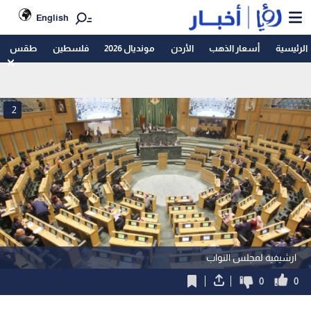
English
الرئيسية
أسعار الذهب
الأردن
مونديال 2026
فلسطين
طقس
2
ارشيفية لمجلس النواب
0
0