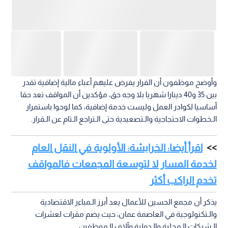
وأوضح موظفون أن القرار يفرض عليهم أعباء مالية إضافية تقدر
بين 35 و40 دينارا شهريا بلا وجه حق، مؤكدين أن المواقف تعد حقا
أساسيا لكوادر العمل وليست خدمة إضافية، كما لوحوا باستمرار
الـخطوات الاحتجاجية والـتصعيدية حتى الـتراجع الـتام عن الـقرار.
اقرأ أيضا: الخرابشة: الأولوية في النقل العام
لخدمة المسار لا لتوسعة المجمعات فالمواقف
تخدم الراكب أكثر
يذكر أن مجمع الحسين للأعمال يعد أبرز الـمباءر الاقتصادية
والـتكنولوجية في العاصمة عمان، حيث يضم مقرات لعشرات
الـشركات الـمحلية والـدولية وآلاف الـموظفين.