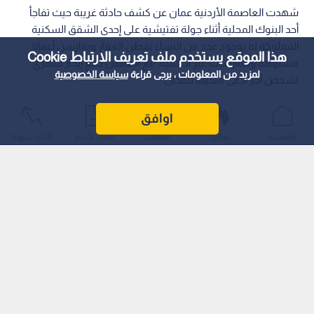
شهدت العاصمة الأردنية عمان عن كشف حادثة غريبة حيث تفاجأ
أحد البنوك المحلية أثناء جولة تفتيشية على إحدى الشقق السكنية
المملوكة له بوجود عدد من النساء يقطن العقار ويمارسن أعمالا
هذا الموقع يستخدم ملف تعريف الارتباط Cookie
مشبوهة وممارسات غير أخلاقية، مع ادعائهن دفع إيجار شهري
لمزيد من المعلومات ، يرجى قراءة
سياسة الخصوصية
لشخص آخر ادعى ملكيته للمكان.
اوافق
الرئيسية
عواجل
المباشر
أحدث الأخبار
الأكثر شيوعًا
وأشار مواطنون يقطنون في بعض المناطق عن مشاهدتهم
وملاحظتهم إلى أن هذه الظاهرة بدأت تتكرر في الآونة الأخيرة، حيث