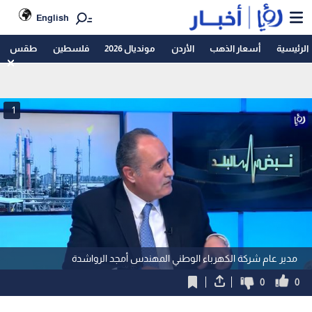
English
الرئيسية
أسعار الذهب
الأردن
مونديال 2026
فلسطين
طقس
1
مدير عام شركة الكهرباء الوطني المهندس أمجد الرواشدة
0
0