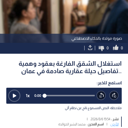
صورة مولدة بالذكاء الاصطناعي
0
0
استغلال الشقق الفارغة بعقود وهمية
..تفاصيل حيلة عقارية صادمة في عمان
استمع للخبر:
1
x
0:00
ملاحظة: النص المسموع ناتج عن نظام آلي
نشر :
19:54 2026/8/6
|
الأردن
|
اسم المحرر :
محمد البشير الخوالدة