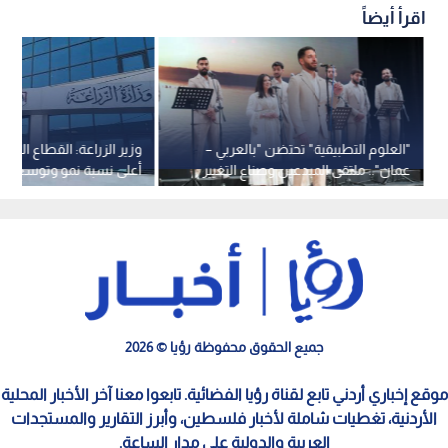
اقرأ أيضاً
"العلوم التطبيقية" تحتضن "بالعربي –
وزير الزراعة: القطاع الزرا
عمان".. ملتقى المبدعين وصناع التغيير
أعلى نسبة نمو وتوسع كبي
الصادرات الوطنية
جميع الحقوق محفوظة رؤيا © 2026
موقع إخباري أردني تابع لقناة رؤيا الفضائية. تابعوا معنا آخر الأخبار المحلية
الأردنية، تغطيات شاملة لأخبار فلسطين، وأبرز التقارير والمستجدات
العربية والدولية على مدار الساعة.