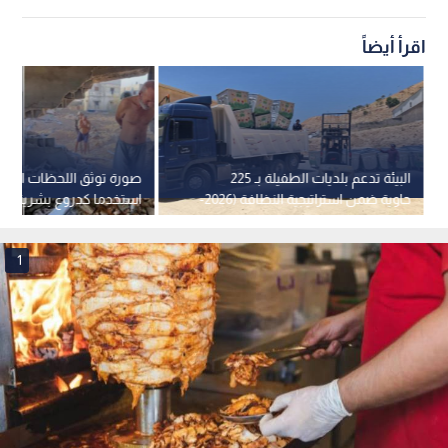
اقرأ أيضاً
البيئة تدعم بلديات الطفيلة بـ 225
صورة توثق اللحظات الأخي
حاوية ضمن استراتيجية النظافة (2026-
استخدما كدروع بشرية قب
2027)
بغزة
1