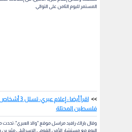
المستمر لليوم الثامن على التوالي.
فلسطين المحتلة
وقال باراك رافيد مراسل موقع "والا العبري": تحدث
اليوم مع مستشار الأمن القومي الإسرائيلي مئير بن