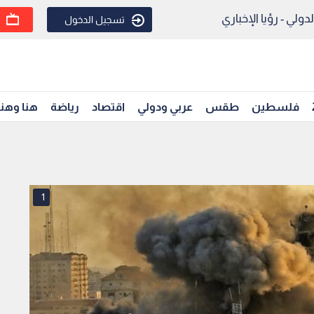
ولي - رؤيا الإخباري
تسجيل الدخول
فلسطين
طقس
عربي ودولي
اقتصاد
رياضة
هنا وهن
1