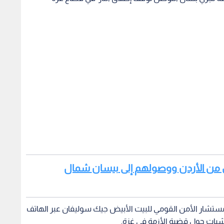
اقرأ أيضا : إعلام عبري: تسلل 3 أشخاص من الأردن ووصولهم إلى ⁧‫بيسان‬⁩ شمال
 مستشار الأمن القومي للبيت الأبيض جيك سوليفان عبر الهاتف
 شبات حول قضية الأزمة في غزة.