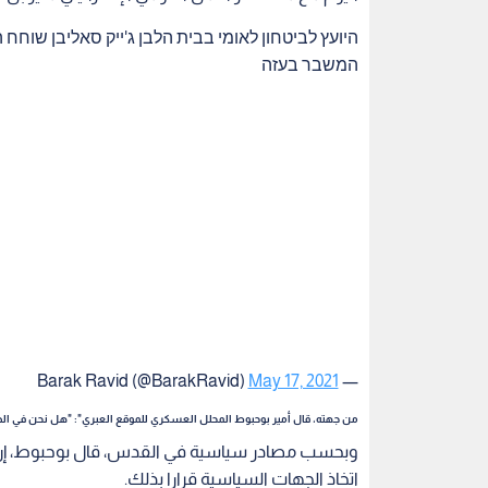
היועץ לביטחון לאומי בבית הלבן ג'ייק סאליבן שוחח 
המשבר בעזה
May 17, 2021
— Barak Ravid (@BarakRavid)
من جهته، قال أمير بوحبوط المحلل العسكري للموقع العبري": "هل نحن في الطر
وبحسب مصادر سياسية في القدس، قال بوحبوط، إن إس
اتخاذ الجهات السياسية قرارا بذلك.