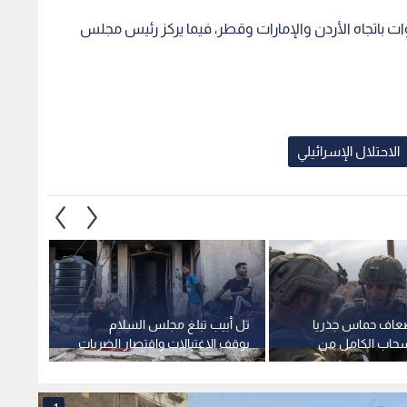
ت باتجاه الأردن والإمارات وقطر، فيما يركز رئيس مجلس
الاحتلال الإسرائيلي
إضعاف حماس جذريا
تل أبيب تبلغ مجلس السلام
بيان 
سحاب الكامل من
بوقف الاغتيالات واقتصار الضربات
بصفتنا
على التهديدات الفورية بغزة
لانتها
قطاع 