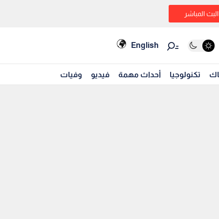
البث المباشر
English
اك
تكنولوجيا
أحداث مهمة
فيديو
وفيات