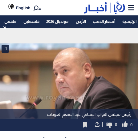
English
الرئيسية
أسعار الذهب
الأردن
مونديال 2026
فلسطين
طقس
1
رئيس مجلس النواب المحامي عبد المنعم العودات
0
0