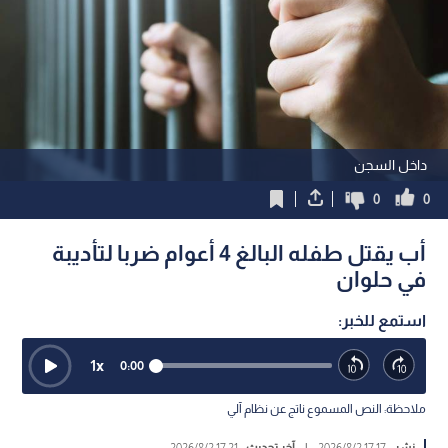
داخل السجن
0
0
أب يقتل طفله البالغ 4 أعوام ضربا لتأديبة
في حلوان
استمع للخبر:
1
x
0:00
ملاحظة: النص المسموع ناتج عن نظام آلي
نشر :
17:17 2026/8/2
|
آخر تحديث :
17:21 2026/8/2