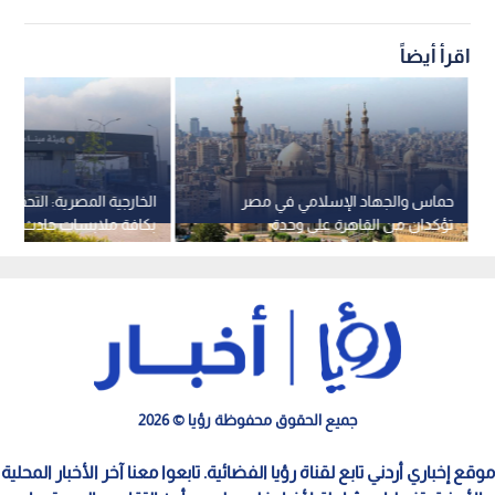
اقرأ أيضاً
حماس والجهاد الإسلامي في مصر
الخارجية المصرية: التحقيقا
تؤكدان من القاهرة على وحدة
بكافة ملابسات حادث سفين
الموقف ووجوب إيقاف العدوان
دمياط
جميع الحقوق محفوظة رؤيا © 2026
موقع إخباري أردني تابع لقناة رؤيا الفضائية. تابعوا معنا آخر الأخبار المحلية