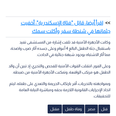
اقرأ أيضا: قاتل "فتاة الإسكندرية": أخفيت
جثمانها في شنطة سفر وأكلت سمك
وكانت الأجهزة الأمنية قد تلقت إشارة من المستشفى تفيد
باستقبال جثة الطفل البالغ 4 أعوام وعلى جسده آثار ضرب واضحة،
مما أثار الاشتباه بوجود شبهة جنائية في الحادث.
وعلى الفور، انتقلت القوات الأمنية للفحص والتحري؛ إذ تبين أن والد
الطفل هو مرتكب الواقعة، وتمكنت الأجهزة الأمنية من ضبطه.
وبمواجهته بالتحريات، أقر بارتكاب الجريمة والتعدي على طفله، ليتم
اتخاذ الإجراءات القانونية اللازمة بحقه ومباشرة النيابة العامة
للتحقيقات.
قتل
مصر
وفاة طفل
مقتل