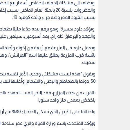
ويضاف الى مشكلة الجفاف انخفاض أسعار بيع الخضرا
والخضروات بنسبة 20 بالمئة العام الما
بسبب القيود المفروضة جراء جائحة كوفيد-19.
ويؤكد داود بحسرة، وهو يرفع بيده جذعا مليئا بط
والجهد والإرهاق كله راح. بعد أسبوعين، سيتعين علي
ويعمل داود في المزرعة مع أربعة من إخوته وأطفال
بائسة قرب المزرعة يطلق عليها اسم "العرائش"، وه
سميك.
ويقول "هذه ليست مشكلتي وحدي، الأمر نفسه ينطبق
50 دونما بالطماطم والبصل والشمام، وأغلبها تلف بسبب الحر ونقص المياه".
ينخفض بمعدل متر واحد سنويا.
ولطالما عانى الأردن الذي تشكل الصحراء 80% من أراضيه، من نقص في المياه.
ويؤكد المتحدث باسم وزارة المياه والري عمر سلامة ل