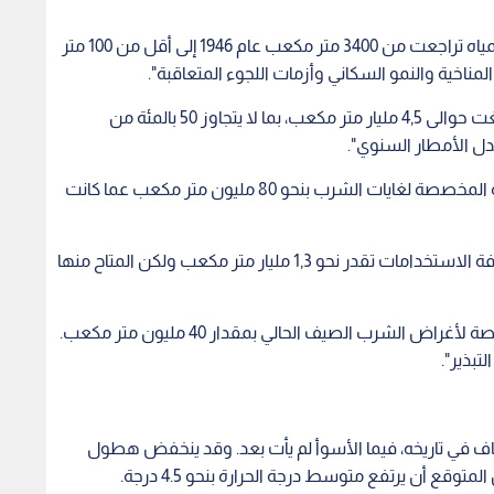
وبحسب سلامة، فإن "حصة الفرد الواحد سنويا من المياه تراجعت من 3400 متر مكعب عام 1946 إلى أقل من 100 متر
ناخية والنمو السكاني وأزمات اللجوء المتعاقبة".
ويوضح أن "كمية الأمطار التي هطلت العام الحالي بلغت حوالى 4,5 مليار متر مكعب، بما لا يتجاوز 50 بالمئة من
ويتابع "نتيجة لذلك، انخفض تخزين مياه السدود الثلاثة المخصصة لغايات الشرب بنحو 80 مليون متر مكعب عما كانت
ويؤكد أن "كميات المياه التي يحتاجها الأردن سنويا لكافة الاستخدامات تقدر نحو 1,3 مليار متر مكعب ولكن المتاح منها
وفي الإجمال، سيعاني الأردن نقصا من المياه المخصصة لأغراض الشرب الصيف الحالي بمقدار 40 مليون متر مكعب.
بذير".
فاف في تاريخه، فيما الأسوأ لم يأت بعد. وقد ينخفض هطول