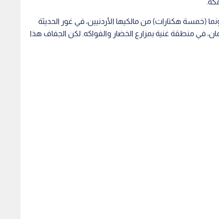
كة.
 (خمسة هكتارات) من مالكيها الأردنيين، في غور الحديثة
 نحو 80 كلم جنوب غرب عمان، في منطقة غنية بمزارع الخضار والفواكه. لكن الجفاف هذا