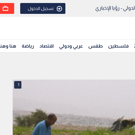
ولي - رؤيا الإخباري
تسجيل الدخول
فلسطين
طقس
عربي ودولي
اقتصاد
رياضة
هنا وهن
1