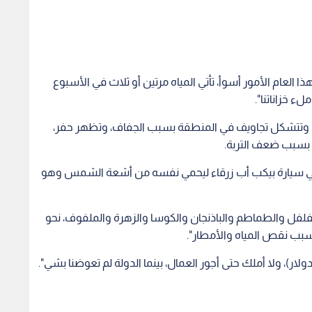
العام الأمور أسوأ، تأتي المياه مرتين أو ثلاث في الأسبوع
ء خزاناتنا".
ة. وتتشكل تجاويف في المنطقة بسبب الجفاف، وتظهر حفر،
ا بسبب ضعف التربة.
اورة، جلس ابراهيم دغيمات (43 عاما) في سيارة بيكب أب زرقاء ليحمي نفسه من أشعة الشمس وهو
حتها 90 دونما مزروعة بالفلفل والطماطم والباذنجان والكوسا والزهرة والملفوف، نحو