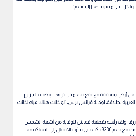
نا كل شيء تقريبا هذا الموسم".
ود في أرض مشققة مع بقع بيضاء في ترابها. ويضيف المزارع
ذي يتحدث العربية بطلاقة، لوكالة فرانس برس، "لو كانت هناك مياه لكانت
ا أزرقا، ولف رأسه بقطعة قماش للوقاية من أشعة الشمس
كيف وصل والداه عام 1976 الى الأردن، وهما جزء من مجتمع يضم 3200 باكستاني بدأوا بالانتقال إلى المملكة منذ