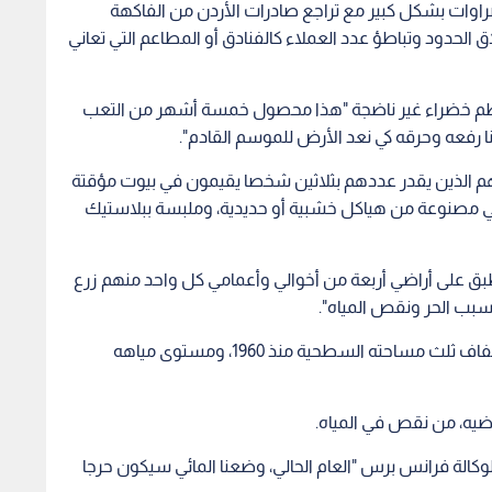
وات بشكل كبير مع تراجع صادرات الأردن من الفاكهة
ضي بسبب إغلاق الحدود وتباطؤ عدد العملاء كالفنادق أو المطاعم التي تعاني
ماطم خضراء غير ناضجة "هذا محصول خمسة أشهر من التعب
نا رفعه وحرقه كي نعد الأرض للموسم القادم".
هم الذين يقدر عددهم بثلاثين شخصا يقيمون في بيوت مؤقتة
ي مصنوعة من هياكل خشبية أو حديدية، وملبسة ببلاستيك
 على أراضي أربعة من أخوالي وأعمامي كل واحد منهم زرع
بالقرب من هذه المزارع، فقد البحر الميت المهدد بالجفاف ثلث مساحته السطحية منذ 1960، ومستوى مياهه
وكالة فرانس برس "العام الحالي، وضعنا المائي سيكون حرجا