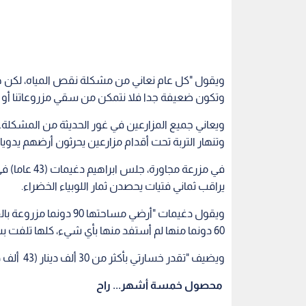
ويقول "كل عام نعاني من مشكلة نقص المياه، لكن هذا 
وتكون ضعيفة جدا فلا نتمكن من سقي مزروعاتنا أو مل
ويعاني جميع المزارعين في غور الحديثة من المشكل
وتنهار التربة تحت أقدام مزارعين يحرثون أرضهم يدوي
في مزرعة مج
يراقب ثماني فتيات يحصدن ثمار اللوبياء الخضراء.
ويقول دغيمات "أرضي مسا
60 دونما منها لم أستفد منها بأي شيء، كلها تلفت بسبب نقص المياه والأمطار".
ويضيف "تقدر خسارتي بأكثر من 30 ألف دينار (43 ألف دولار)، ولا أملك حتى أجور العمال، بينما الدولة لم تعوضنا بشي".
محصول خمسة أشهر... راح