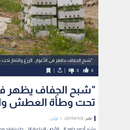
"شبح الجفاف يظهر في الأغوار.. الزرع والثمار تحت
0
0
"شبح الجفاف يظهر في ال
تحت وطأة العطش والحر
نشر :
15:32 2021/5/6
|
الأردن
يشير أحمد داود الى الأرض الزراعية التي جاء يتفقد