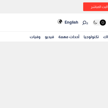
البث المباشر
English
اك
تكنولوجيا
أحداث مهمة
فيديو
وفيات