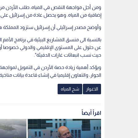
ومن أجل مواجهة النقص في المياه، طلب الأردن من إ
إضافية من المياه. وهو يحصل عادة من إسرائيل على 55 مليون متر مكعب من المياه سنويا.
وأوضح مصدر إسرائيلي أن إسرائيل ستزود المملكة هذه
بالنسبة الى منسق المشاريع البيئية في برنامج الأمم
عن حلول على المستوى الإقليمي والدولي خصوصا أن ال
حيث نسب انبعاثات غازات الدفيئة".
ويؤكد أهمية زيادة حصة الأردن في التمويل لمواجهة 
الجوار، والتعاون إقليميا في إنشاء قاعدة بيانات مناخ
الاغوار
شح المياه
اقرأ أيضاً