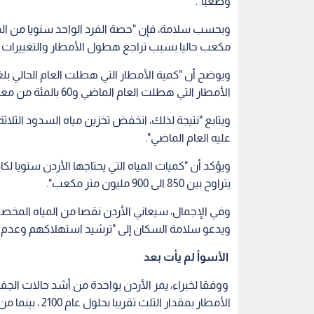
وصعبا".
مكعب حاليا بسبب تراجع هطول الأمطار والتغييرات الم
الأمطار التي هطلت العام الماضي و60 بالمئة من معدل الأمطار السنوي".
عليه العام الماضي".
يتراوح بين 850 الى 900 مليون متر مكعب".
ويدعو سلامة السكان إلى "ترشيد استهلاكهم وعدم الت
الأسوأ لم يأت بعد
ووفقا لخبراء، يمر الأردن بواحدة من أشد حالات الج
الأمطار بمقدار الثلث تقريبا بحلول عام 2100 ، بينما من المتوقع أن يرتفع متوسط درجة الحرارة بنحو 4.5 درجة.