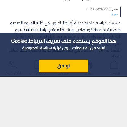
نشر :
18:33 2026/8/4
|
صحة
كشفت دراسة علمية حديثة أجراها باحثون في كلية العلوم الصحية
والطبية بجامعة كوبنهاجن، ونشرها موقع "science daily"، يوم
الثلاثاء، أن استعادة الوزن المفقود بعد اتباع الحميات الغذائية لا
هذا الموقع يستخدم ملف تعريف الارتباط Cookie
تعود إلى ضعف الإرادة، بل إلى أن للدماغ "ذاكرة بيولوجية" تدفعه
لمزيد من المعلومات ، يرجى قراءة
سياسة الخصوصية
للدفاع عن الوزن الأعلى الذي بلغه الجسم سابقا واعتباره خطا دفاعيا
للبقاء.
اوافق
الرئيسية
عواجل
المباشر
أحدث الأخبار
الأكثر شيوعًا