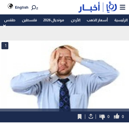
English
الرئيسية
أسعار الذهب
الأردن
مونديال 2026
فلسطين
طقس
1
0
0