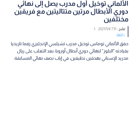
الألماني توخيل أول مدرب يصل إلى نهائي
دوري الأبطال مرتين متتاليتين مع فريقين
مختلفين
نشر :
7:51 2021/5/6
|
رياضة
حقق الألماني توماس توخيل مدرب تشيلسي الإنجليزي رقما تاريخيا
بقيادته "البلوز" لنهائي دوري أبطال أوروبا، بعد التغلب على ريال
مدريد الإسباني بهدفين نظيفين، في إياب نصف نهائي المسابقة.