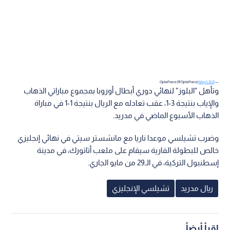
May 5, 2021
— OptaFranz (@OptaFranz)
وتأهل "البلوز" لنهائي دوري أبطال أوروبا بمجموع مباراتي الذهاب
والإياب بنتيجة 3-1، عقب تعادله مع الريال بنتيجة 1-1 في مباراة
الذهاب الأسبوع الماضي في مدريد.
وضرب تشيلسي موعدا ناريا مع مانشستر سيتي في نهائي إنجليزي
خالص للبطولة القارية سيقام على ملعب أتاتورك، في مدينة
إسطنبول التركية، في الـ29 من مايو الجاري.
ريال مدريد
تشيلسي الإنجليزي
اقرأ أيضاً