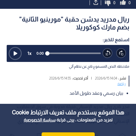
0
0
ريال مدريد يدشن حقبة "مورينيو الثانية"
بضم مارك كوكوريلا
استمع للخبر:
1
x
0:00
ملاحظة: النص المسموع ناتج عن نظام آلي
نشر :
14:04 2026/6/15
|
آخر تحديث :
14:55 2026/6/15
رياضة
بيان رسمي وعقد طويل الأمد
فجر نادي ريال مدريد الإسباني قنبلة مدوية في سوق الانتقالات
هذا الموقع يستخدم ملف تعريف الارتباط Cookie
الصيفية، بإعلانه الرسمي عن التعاقد مع الظهير الأيسر الدولي
لمزيد من المعلومات ، يرجى قراءة
سياسة الخصوصية
الإسباني مارك كوكوريلا​ قادما من صفوف تشيلسي الإنجليزي.