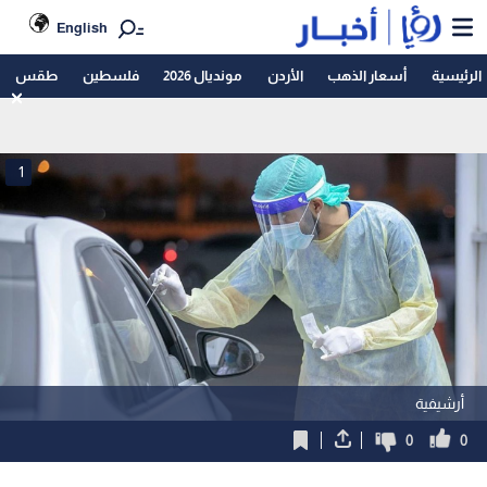
English
الرئيسية
أسعار الذهب
الأردن
مونديال 2026
فلسطين
طقس
1
أرشيفية
0
0