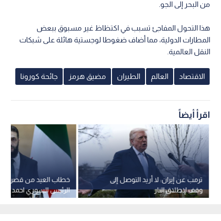
من البحر إلى الجو.
هذا التحول المفاجئ تسبب في اكتظاظ غير مسبوق ببعض
المطارات الدولية، مما أضاف ضغوطا لوجستية هائلة على شبكات
النقل العالمية.
الاقتصاد
العالم
الطيران
مضيق هرمز
جائحة كورونا
اقرأ أيضاً
ترمب عن إيران: لا أريد التوصل إلى
خطاب العيد من قصر الش
وقف لإطلاق النار
الرئيس السوري احمد الش
قفزة اقتصادية وميزانية ملي
سوريا