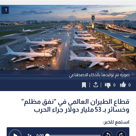
أيام -فيديو
1
صورة تم توليدها بالذكاء الاصطناعي
0
0
قطاع الطيران العالمي في "نفق مظلم"
وخسائر بـ 53 مليار دولار جراء الحرب
استمع للخبر:
1
x
0:00