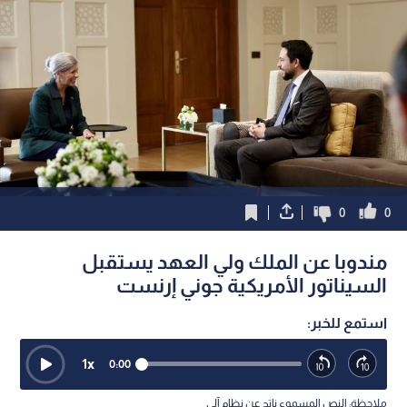
0
0
مندوبا عن الملك ولي العهد يستقبل
السيناتور الأمريكية جوني إرنست
استمع للخبر:
1
x
0:00
ملاحظة: النص المسموع ناتج عن نظام آلي