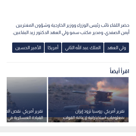
حضر اللقاء نائب رئيس الوزراء ووزير الخارجية وشؤون المغتربين
أيمن الصفدي، ومدير مكتب سمو ولي العهد الدكتور زيد البقاعين.
ولي العهد
الملك عبد الله الثاني
أمريكا
الأمير الحسين
اقرأ أيضاً
تقرير أمريكي: روسيا تزود إيران
تقرير أمريكي: نقص المدم
بمعلومات استخباراتية لإعاقة القوات
القيادة العسكرية في أوروب
الأمريكية
بين حماية الولايات المتحدة