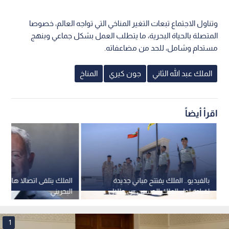
وتناول الاجتماع تبعات التغير المناخي التي تواجه العالم، خصوصا
المتصلة بالحياة البحرية، ما يتطلب العمل بشكل جماعي وبنهج
مستدام وشامل، للحد من مضاعفاته.
الملك عبد الله الثاني
جون كيري
المناخ
اقرأ أيضاً
بالفيديو.. الملك يفتتح مباني جديدة
الملك يتلقى اتصالا هاتفي
لقيادة لواء الملك الحسين بن طلال
البحريني
المدرع الملكي 40
1