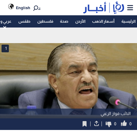
English
الرئيسية
أسعار الذهب
الأردن
صحة
فلسطين
طقس
عربي و
1
النائب فواز الزعبي
0
0