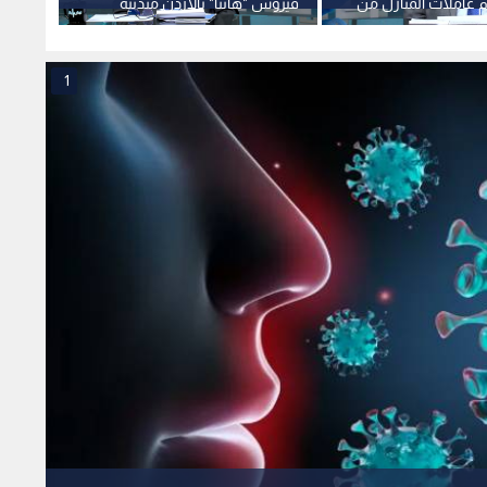
م عاملات المنازل من
فيروس "هانتا" بالأردن متدنية
. وحجر الأردنيين
جدا.. وبدء توفير الكواشف المخبرية
جراء ا
"إيبولا" 21 يوما
خلال 10 أيام -فيديو
1