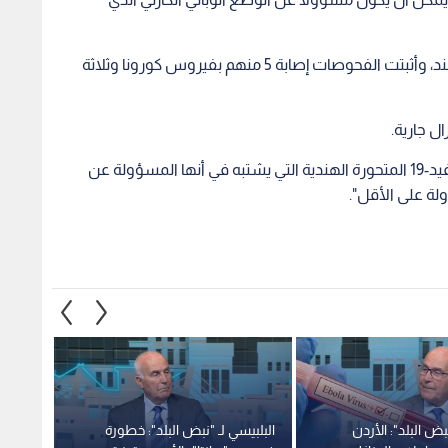
وكان المصاب ضمن 8 رومانيين وصلوا مؤخرا من الهند، وأثبتت الفحوصات إصابة 5 منهم بفيروس كورونا وثلاثة
ل جارية.
وأعلنت منظمة الصحة العالمية، الثلاثاء، أن نسخة كوفيد-19 المتحورة الهندية التي يشتبه في أنها المسؤولة عن
نبض البلد": الأردن
البلبيسي لـ "نبض البلد": خطورة
قطاع ا