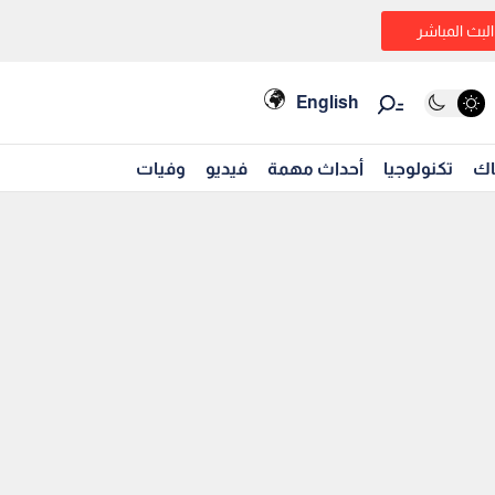
البث المباشر
English
اك
تكنولوجيا
أحداث مهمة
فيديو
وفيات