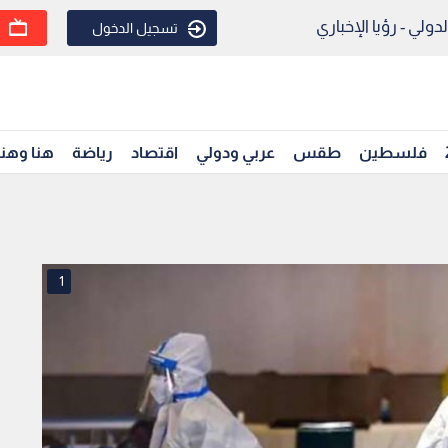
ولي - رؤيا الإخباري
تسجيل الدخول
فلسطين
طقس
عربي ودولي
اقتصاد
رياضة
هنا وهن
1