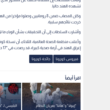
تشهده الهند حاليا.
خرجت نتائجهم سلبية.
وأشارت السلطات إلى أن التحقيقات بشأن الوباء ما تزا
إغراق الهند في أزمة صحية كبيرة، قد رصدت في "17 دولة على الأقل".
فيروس كورونا
جائحة كورونا
اقرأ أيضاً
لتعديل
"إيبولا" و"هانتا" يعريان النظام
البلبيسي لـ "