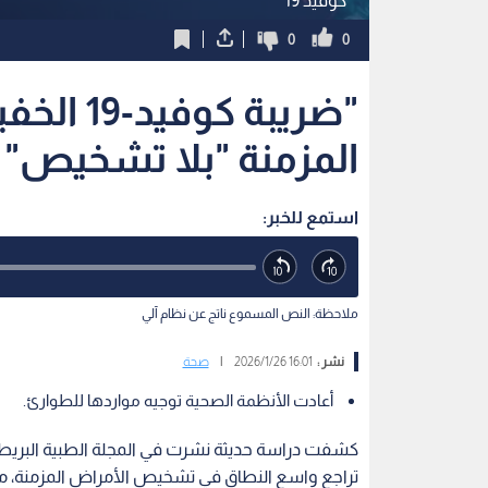
كوفيد 19
0
0
"ضريبة كو
المزمنة "بلا تشخيص" و
استمع للخبر:
ملاحظة: النص المسموع ناتج عن نظام آلي
نشر :
16:01 2026/1/26
|
صحة
أعادت الأنظمة الصحية توجيه مواردها للطوارئ.
تراجع واسع النطاق في تشخيص الأمراض المزمنة، مما