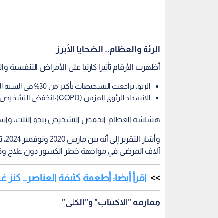
الرئة والعظام.. الضحايا الأبرز
أظهرت الأرقام تأثيرا كارثيا على الأمراض التنفسية وا
الربو: تراجعت التشخيصات بأكثر من 30% في السنة الأولى.
الانسداد الرئوي المزمن (COPD): انخفض التشخيص بأكثر من 50%؛ نتيجة تعطل اختبارات التنفس.
هشاشة العظام: انخفض التشخيص بنحو الثلث، واستمر
آلاف المرضى في مواجهة خطر الكسور دون علاج وقا
اقرأ أيضا: أطعمة كثيفة العناصر.. كنز
مفارقة "الاكتئاب" و"الكلى"