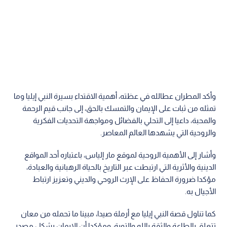
وأكد المطران عطالله في عظته، أهمية الاقتداء بسيرة النبي إيليا وما
تمثله من ثبات على الإيمان والتمسك بالحق، إلى جانب قيم الرحمة
والمحبة، داعيا إلى التحلي بالفضائل ومواجهة التحديات الفكرية
والروحية التي يشهدها العالم المعاصر.
وأشار إلى الأهمية الروحية لموقع مار إلياس، باعتباره أحد المواقع
الدينية والأثرية التي ارتبطت عبر التاريخ بالحياة الرهبانية والعبادة،
مؤكدا ضرورة الحفاظ على الإرث الروحي والديني وتعزيز ارتباط
الأجيال به.
كما تناول قصة النبي إيليا مع أرملة صيدا، مبينا ما تحمله من معان
تتعلق بالطاعة والثقة بالله والتوبة، ومؤكدا أن الإيمان يشكل مصدر