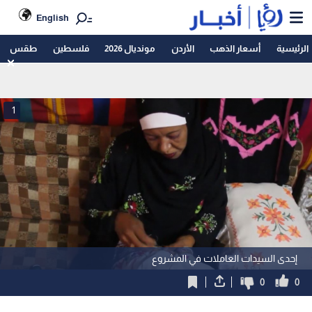
English
الرئيسية
أسعار الذهب
الأردن
مونديال 2026
فلسطين
طقس
1
إحدى السيدات العاملات في المشروع
0
0