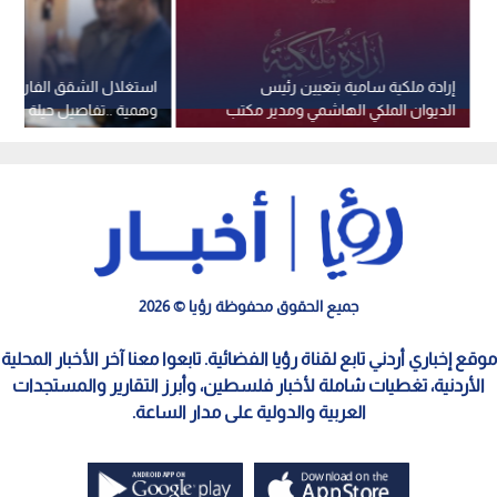
إرادة ملكية سامية بتعيين رئيس
استغلال الشقق الفارغة 
الديوان الملكي الهاشمي ومدير مكتب
وهمية ..تفاصيل حيلة عقا
جلالة الملك عضوين في مجلس الأمن
في عمان
القومي
جميع الحقوق محفوظة رؤيا © 2026
موقع إخباري أردني تابع لقناة رؤيا الفضائية. تابعوا معنا آخر الأخبار المحلية
الأردنية، تغطيات شاملة لأخبار فلسطين، وأبرز التقارير والمستجدات
العربية والدولية على مدار الساعة.