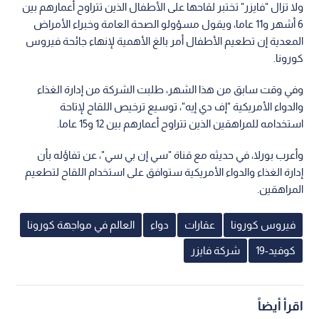
ولا تزال "فايزر" تختبر لقاحها على الأطفال الذين تتراوح أعمارهم بين
6 أشهر و11 عاما، ويقول مسؤولو الصحة العامة وخبراء الأمراض
المعدية إن تطعيم الأطفال أمر بالغ الأهمية لإنهاء جائحة فيروس
كورونا.
وفي وقت سابق من هذا الشهر، طلبت الشركة من إدارة الغذاء
والدواء الأمريكية "إف دي إيه"، توسيع ترخيص اللقاح لإتاحة
استخدامه للمراهقين الذين تتراوح أعمارهم بين 12 و15 عاما.
وأعرب بورلا، في حديثه مع قناة "سي إن بي سي"، عن تفاؤله بأن
إدارة الغذاء والدواء الأمريكية ستوافق على استخدام اللقاح لتطعيم
المراهقين.
فيروس كورونا
عقارات
دواء
العالم في مواجهة كورونا
كوفيد-19
شركة فايزر
اقرأ أيضاً