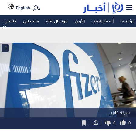
English
الرئيسية
أسعار الذهب
الأردن
مونديال 2026
فلسطين
طقس
1
شركة فايزر
0
0