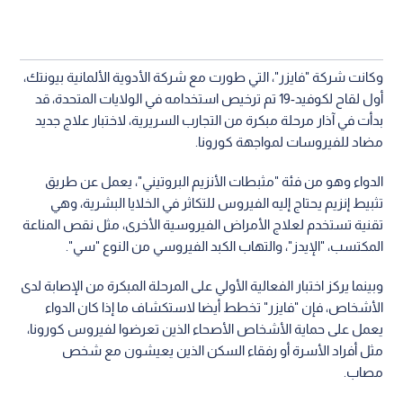
وكانت شركة "فايزر"، التي طورت مع شركة الأدوية الألمانية بيونتك،
أول لقاح لكوفيد-19 تم ترخيص استخدامه في الولايات المتحدة، قد
بدأت في آذار مرحلة مبكرة من التجارب السريرية، لاختبار علاج جديد
مضاد للفيروسات لمواجهة كورونا.
الدواء وهو من فئة "مثبطات الأنزيم البروتيني"، يعمل عن طريق
تثبيط إنزيم يحتاج إليه الفيروس للتكاثر في الخلايا البشرية، وهي
تقنية تستخدم لعلاج الأمراض الفيروسية الأخرى، مثل نقص المناعة
المكتسب، "الإيدز"، والتهاب الكبد الفيروسي من النوع "سي".
وبينما يركز اختبار الفعالية الأولي على المرحلة المبكرة من الإصابة لدى
الأشخاص، فإن "فايزر" تخطط أيضا لاستكشاف ما إذا كان الدواء
يعمل على حماية الأشخاص الأصحاء الذين تعرضوا لفيروس كورونا،
مثل أفراد الأسرة أو رفقاء السكن الذين يعيشون مع شخص
مصاب.