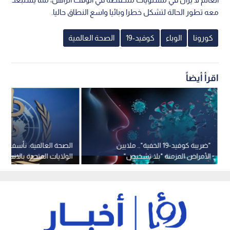
معه تطور الحالة لتشكل خطرا وبائيا واسع النطاق حاليا.
كورونا
الوباء
كوفيد-19
الصحة العالمية
اقرأ أيضاً
"ضريبة كوفيد-19 الخفية".. ملايين
الصحة العالمية: نأسف لل
الأمراض المزمنة "بلا تشخيص"
الولايات المتحدة بالانسح
والخطر يتزايد
المنظمة