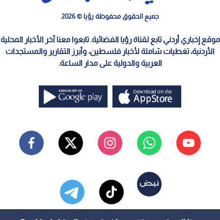
جميع الحقوق محفوظة رؤيا © 2026
موقع إخباري أردني تابع لقناة رؤيا الفضائية. تابعوا معنا آخر الأخبار المحلية
الأردنية، تغطيات شاملة لأخبار فلسطين، وأبرز التقارير والمستجدات
العربية والدولية على مدار الساعة.