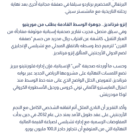
البرتغالي المخضرم برناردو سيلفا في صفقة مجانية أخرى بعد نهاية
رحلته التاريخية مع مانشستر سيتي.
إنزو فرنانديز.. جوهرة الوسط القادمة بطلب من مورينيو
وفي سياق متصل، فجرت تقارير صحفية إسبانية موثوقة مفاجأة من
العيار الثقيل، كاشفة عن اقتراب ريال مدريد من حسم "صفقة
القرن" لترميم خط وسطه بالاتفاق المبدئي مع تشيلسي الإنجليزي
لضم الدولي الأرجنتيني المتألق إنزو فرنانديز.
وحسب ما أوردته صحيفة "آس" الإسبانية، فإن إدارة فلورنتينو بيريز
تضع اللمسات النهائية على مشروعها الرياضي الجديد عبر بوابه
فرنانديز، لتعويض الخلل الواضح الذي عانى منه خط الوسط منذ
اعتزال المايسترو الألماني توني كروس ورحيل الأسطورة الكرواتي
لوكا مودريتش.
وأكد التقرير أن النادي الملكي أتم اتفاقه الشخصي الكامل مع النجم
الأرجنتيني على عقد طويل الأمد يمتد حتى عام 2032، في حين بدأت
المفاوضات الرسمية مع إدارة تشيلسي لصياغة القيمة المالية
النهائية التي من المتوقع أن تتجاوز حاجز الـ100 مليون يورو.