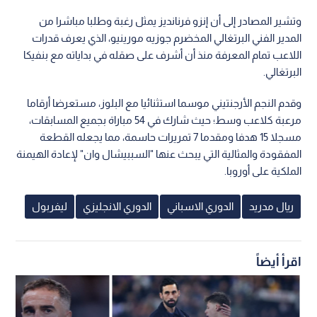
وتشير المصادر إلى أن إنزو فرنانديز يمثل رغبة وطلبا مباشرا من
المدير الفني البرتغالي المخضرم جوزيه مورينيو، الذي يعرف قدرات
اللاعب تمام المعرفة منذ أن أشرف على صقله في بداياته مع بنفيكا
البرتغالي.
وقدم النجم الأرجنتيني موسما استثنائيا مع البلوز، مستعرضا أرقاما
مرعبة كلاعب وسط؛ حيث شارك في 54 مباراة بجميع المسابقات،
مسجلا 15 هدفا ومقدما 7 تمريرات حاسمة، مما يجعله القطعة
المفقودة والمثالية التي يبحث عنها "السببيشال وان" لإعادة الهيمنة
الملكية على أوروبا.
ريال مدريد
الدوري الاسباني
الدوري الانجليزي
ليفربول
اقرأ أيضاً