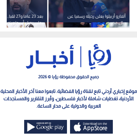
ألفارو أربيلوا يعلن رحيله رسميا عن
بعد 23 عاما و27 لقب
ريال مدريد
يعلن رحيل أسطورته داني 
نهاية الموسم
جميع الحقوق محفوظة رؤيا © 2026
موقع إخباري أردني تابع لقناة رؤيا الفضائية. تابعوا معنا آخر الأخبار المحلية
الأردنية، تغطيات شاملة لأخبار فلسطين، وأبرز التقارير والمستجدات
العربية والدولية على مدار الساعة.