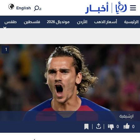
English
الرئيسية
أسعار الذهب
الأردن
مونديال 2026
فلسطين
طقس
1
ارشيفية
0
0