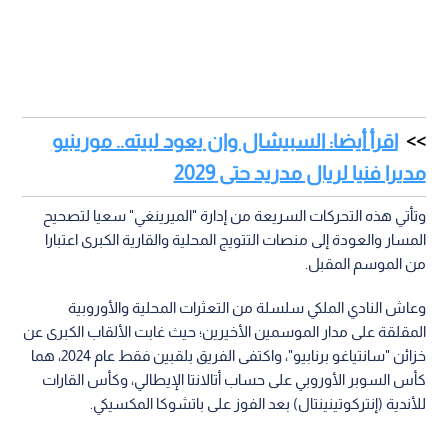
اقرأ أيضا: السبيشال وان يعود لبيته.. مورينيو
مديرا فنيا لريال مدريد حتى 2029
وتأتي هذه التحركات السريعة من إدارة "الميرينغي" سعيا لتصحيح
المسار والعودة إلى منصات التتويج المحلية والقارية الكبرى اعتبارا
من الموسم المقبل.
وعاش النادي الملكي سلسلة من التعثرات المحلية والأوروبية
المقلقة على مدار الموسمين الأخيرين؛ حيث غابت الألقاب الكبرى عن
خزائن "سانتياغو برنابيو"، واكتفى الفريق بلقبين فقط عام 2024، هما
كأس السوبر الأوروبي على حساب أتالانتا الإيطالي، وكأس القارات
للأندية (إنتركوتينينتال) بعد الفوز على باتشوكا المكسيكي.