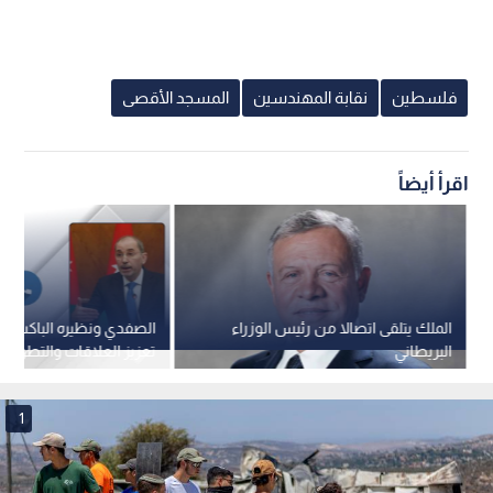
فلسطين
نقابة المهندسين
المسجد الأقصى
اقرأ أيضاً
الملك يتلقى اتصالا من رئيس الوزراء
الصفدي ونظيره الباكستاني
البريطاني
تعزيز العلاقات والتطورات 
1