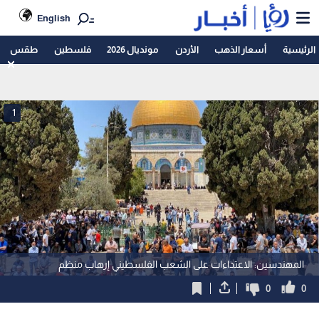
English
الرئيسية
أسعار الذهب
الأردن
مونديال 2026
فلسطين
طقس
1
المهندسين: الاعتداءات على الشعب الفلسطيني إرهاب منظم
0
0